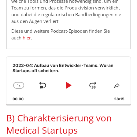
welche Tools und Prozesse notwendig sind, um ein
Team zu formen, das die Produktvision verwirklicht
und dabei die regulatorischen Randbedingungen nie
aus den Augen verliert.
Diese und weitere Podcast-Episoden finden Sie
auch
hier
.
Audio
Player
2022-04: Aufbau von Entwickler-Teams. Woran
Startups oft scheitern.
1
x
Skip
Play
Jump
Change
Share
Playback
This
Backward
Pause
Forward
00:00
Rate
28:15
Episod
B) Charakterisierung von
Medical Startups