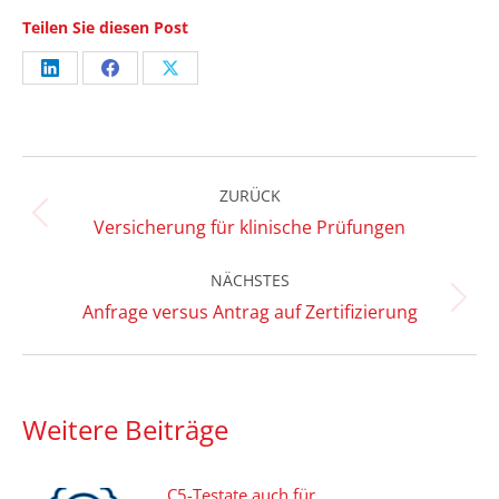
Teilen Sie diesen Post
Share
Share
Share
on
on
on
LinkedIn
Facebook
X
Kommentarnavigation
ZURÜCK
Vorheriger
Versicherung für klinische Prüfungen
Beitrag:
NÄCHSTES
Nächster
Anfrage versus Antrag auf Zertifizierung
Beitrag:
Weitere Beiträge
C5-Testate auch für