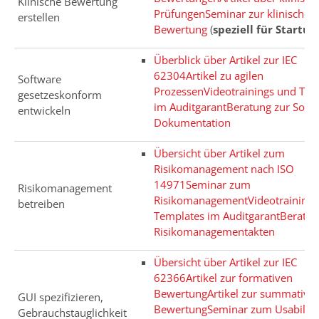
Klinische Bewertung
Prüfungen
Seminar zur klinischen
erstellen
Bewertung
(
speziell für Startup
Überblick über Artikel zur IEC
62304
Artikel zu agilen
Software
Prozessen
Videotrainings und Tem
gesetzeskonform
im Auditgarant
Beratung zur Soft
entwickeln
Dokumentation
Übersicht über Artikel zum
Risikomanagement nach ISO
14971
Seminar zum
Risikomanagement
Risikomanagement
Videotraining
betreiben
Templates im Auditgarant
Beratun
Risikomanagementakten
Übersicht über Artikel zur IEC
62366
Artikel zur formativen
Bewertung
Artikel zur summative
GUI spezifizieren,
Bewertung
Seminar zum Usability
Gebrauchstauglichkeit