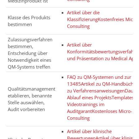
Medizinprodukt ist
Artikel über die
Klasse des Produkts
Klassifizierung
Kostenfreies Micro-
bestimmen
Consulting
Zulassungsverfahren
Artikel über
bestimmen,
Konformitätsbewertungsverfahre
Entscheidung über
und Präsentation zu Medical App
Notwendigkeit eines
QM-Systems treffen
FAQ zu QM-Systemen und zur IS
13485
Artikel zu QM-Handbücher
Qualitätsmanagement
zu Verfahrensanweisungen
Dauer
etablieren, benannte
Ablauf eines Projekts
Templates u
Stelle auswählen,
Videotrainings im
Audit vorbereiten
Auditgarant
Kostenloses Micro-
Consulting
Artikel über klinische
Bewertungen
Artikel über klinisch