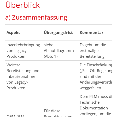
Überblick
a) Zusammenfassung
Aspekt
Übergangsfrist
Kommentar
Inverkehrbringung
siehe
Es geht um die
von Legacy-
Ablaufdiagramm
erstmalige
Produkten
(Abb. 1)
Bereitstellung
Weitere
Die Einschränkunge
Bereitstellung und
(„Sell-Off-Regelung“)
Inbetriebnahme
—
sind mit der
von Legacy-
Änderungsverordnu
Produkten
weggefallen.
Dem PLM muss die
Technische
Dokumentation
Für diese
vorliegen, um die
OEM-PLM-
Produkte gelten