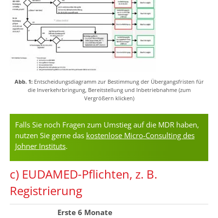
Abb. 1:
Entscheidungsdiagramm zur Bestimmung der Übergangsfristen für
die Inverkehrbringung, Bereitstellung und Inbetriebnahme (zum
Vergrößern klicken)
Falls Sie noch Fragen zum Umstieg auf die MDR haben,
nutzen Sie gerne das
kostenlose Micro-Consulting des
Johner Instituts
.
c) EUDAMED-Pflichten, z. B.
Registrierung
Erste 6 Monate