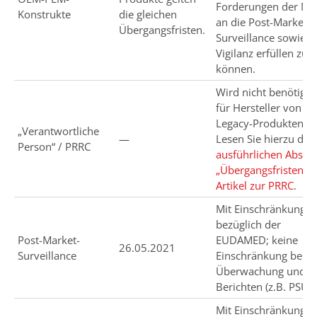
Forderungen der M
Konstrukte
die gleichen
an die Post-Market-
Übergangsfristen.
Surveillance sowie d
Vigilanz erfüllen zu
können.
Wird nicht benötigt
für Hersteller von
Legacy-Produkten.
„Verantwortliche
—
Lesen Sie hierzu den
Person“ / PRRC
ausführlichen Absatz
„Übergangsfristen“ 
Artikel zur PRRC
.
Mit Einschränkunge
bezüglich der
Post-Market-
EUDAMED; keine
26.05.2021
Surveillance
Einschränkung bei
Überwachung und
Berichten (z.B. PSUR
Mit Einschränkunge