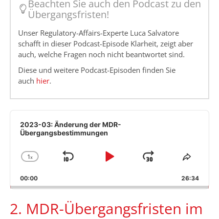
Beachten Sie auch den Podcast zu den
Übergangsfristen!
Unser Regulatory-Affairs-Experte Luca Salvatore
schafft in dieser Podcast-Episode Klarheit, zeigt aber
auch, welche Fragen noch nicht beantwortet sind.
Diese und weitere Podcast-Episoden finden Sie
auch
hier
.
Audio
Player
2023-03: Änderung der MDR-
Übergangsbestimmungen
1
x
Skip
Play
Jump
Change
Share
Playback
This
Backward
Pause
Forward
00:00
Rate
26:34
Episod
2. MDR-Übergangsfristen im