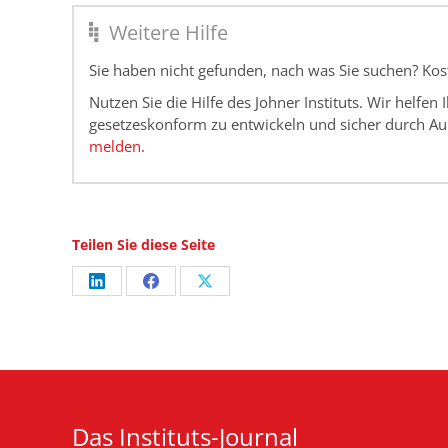
Weitere Hilfe
Sie haben nicht gefunden, nach was Sie suchen? K
Nutzen Sie die Hilfe des Johner Instituts. Wir helfe
gesetzeskonform zu entwickeln und sicher durch Au
melden.
Teilen Sie diese Seite
Share
Share
Share
on
on
on
LinkedIn
Facebook
X
Das Instituts-Journal