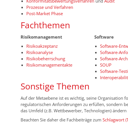
Konformitätsbewertungsverfahren
und
Audit
Prozesse und Verfahren
Post-Market Phase
Fachthemen
Risikomanagement
Software
Risikoakzeptanz
Software-Entw
Risikoanalyse
Software-Anf
Risikobeherrschung
Software-Arch
Risikomanagementakte
SOUP
Software-Test
Interoperabili
Sonstige Themen
Auf der Metaebene ist es wichtig, seine Organisation f
regulatorischen Anforderungen zu erfüllen, sondern b
das Umfeld (z.B. Wettbewerber, Technologien) ändern s
Beachten Sie daher die Fachbeiträge zum
Schlagwort (