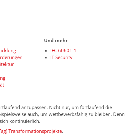
Und mehr
icklung
IEC 60601-1
orderungen
IT Security
itektur
ing
tät
ortlaufend anzupassen. Nicht nur, um fortlaufend die
eispielsweise auch, um wettbewerbsfähig zu bleiben. Denn
ich kontinuierlich.
Tag) Transformationsprojekte
.