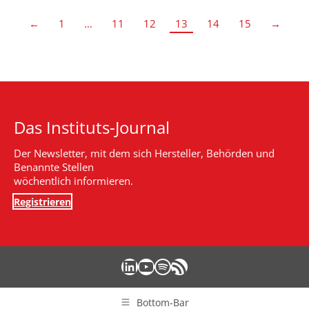
←
1
…
11
12
13
14
15
→
Das Instituts-Journal
Der Newsletter, mit dem sich Hersteller, Behörden und
Benannte Stellen
wöchentlich informieren.
Registrieren
LinkedIn
YouTube
Spotify
RSS-Feed
Bottom-Bar