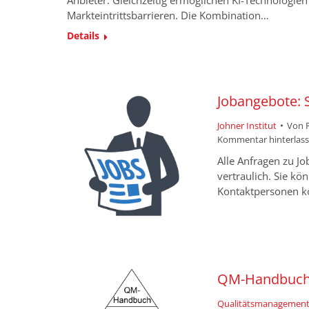
Anbieter. Gleichzeitig ermöglichen KI-Technologie
Markteintrittsbarrieren. Die Kombination…
Details
Jobangebote: S
Johner Institut
Von
Kommentar hinterlas
Alle Anfragen zu J
vertraulich. Sie k
Kontaktpersonen k
QM-Handbuch 
Qualitätsmanagement