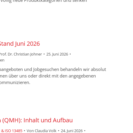
n völlig neue Produktkategorien und senken
tand Juni 2026
Prof. Dr. Christian Johner
25. Juni 2026
sen
obangeboten und Jobgesuchen behandeln wir absolut
önnen über uns oder direkt mit den angegebenen
ommunizieren.
(QMH): Inhalt und Aufbau
 & ISO 13485
Von
Claudia Volk
24. Juni 2026