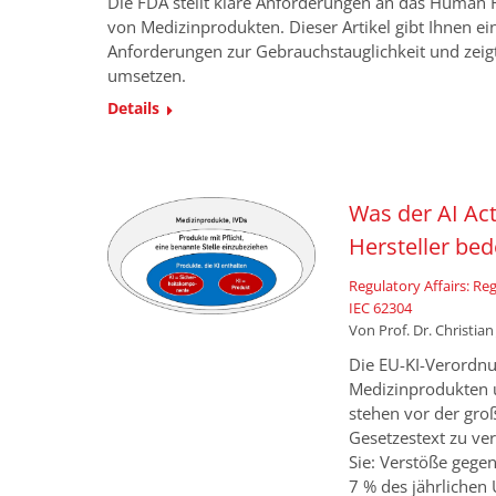
Die FDA stellt klare Anforderungen an das Human F
von Medizinprodukten. Dieser Artikel gibt Ihnen ei
Anforderungen zur Gebrauchstauglichkeit und zeigt,
umsetzen.
Details
Was der AI Act
Hersteller bed
Regulatory Affairs: R
IEC 62304
Von
Prof. Dr. Christia
Die EU-KI-Verordnung
Medizinprodukten 
stehen vor der gro
Gesetzestext zu ve
Sie: Verstöße gegen
7 % des jährliche