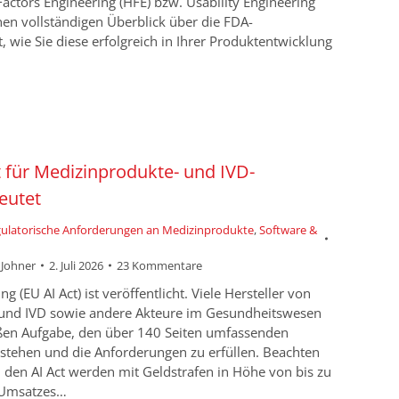
actors Engineering (HFE) bzw. Usability Engineering
nen vollständigen Überblick über die FDA-
 wie Sie diese erfolgreich in Ihrer Produktentwicklung
 für Medizinprodukte- und IVD-
eutet
egulatorische Anforderungen an Medizinprodukte
,
Software &
n Johner
2. Juli 2026
23 Kommentare
 (EU AI Act) ist veröffentlicht. Viele Hersteller von
und IVD sowie andere Akteure im Gesundheitswesen
ßen Aufgabe, den über 140 Seiten umfassenden
rstehen und die Anforderungen zu erfüllen. Beachten
 den AI Act werden mit Geldstrafen in Höhe von bis zu
n Umsatzes…