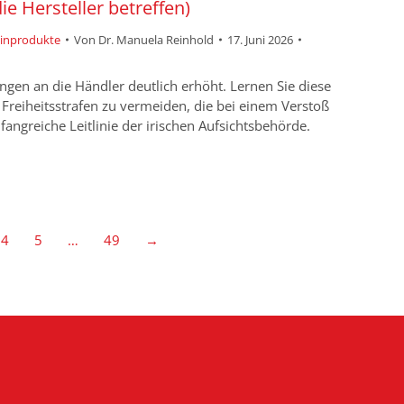
e Hersteller betreffen)
zinprodukte
Von
Dr. Manuela Reinhold
17. Juni 2026
gen an die Händler deutlich erhöht. Lernen Sie diese
reiheitsstrafen zu vermeiden, die bei einem Verstoß
angreiche Leitlinie der irischen Aufsichtsbehörde.
4
5
…
49
→