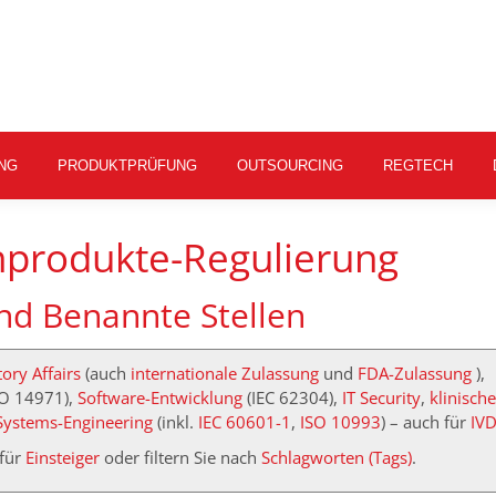
NG
PRODUKTPRÜFUNG
OUTSOURCING
REGTECH
nprodukte-Regulierung
und Benannte Stellen
ory Affairs
(auch
internationale Zulassung
und
FDA-Zulassung
),
SO 14971),
Software-Entwicklung
(IEC 62304),
IT Security
,
klinische
Systems-Engineering
(inkl.
IEC 60601-1
,
ISO 10993
) – auch für
IV
für
Einsteiger
oder filtern Sie nach
Schlagworten (Tags)
.