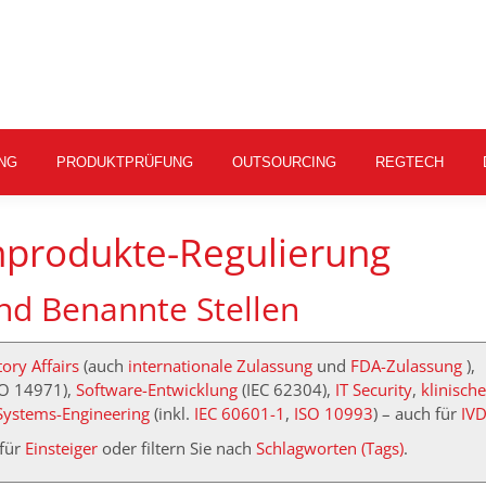
NG
PRODUKTPRÜFUNG
OUTSOURCING
REGTECH
nprodukte-Regulierung
und Benannte Stellen
ory Affairs
(auch
internationale Zulassung
und
FDA-Zulassung
),
SO 14971),
Software-Entwicklung
(IEC 62304),
IT Security
,
klinische
Systems-Engineering
(inkl.
IEC 60601-1
,
ISO 10993
) – auch für
IV
für
Einsteiger
oder filtern Sie nach
Schlagworten (Tags)
.