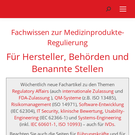
Search:
Fachwissen zur Medizinprodukte-
Regulierung
Für Hersteller, Behörden und
Benannte Stellen
Wöchentlich neue Fachartikel zu den Themen
Regulatory Affairs
(auch
internationale Zulassung
und
FDA-Zulassung
),
QM-Systeme
(z.B. ISO 13485),
Risikomanagement
(ISO 14971),
Software-Entwicklung
(IEC 62304),
IT Security
,
klinische Bewertung
,
Usability-
Engineering
(IEC 62366-1) und
Systems-Engineering
(inkl.
IEC 60601-1
,
ISO 10993
) – auch für
IVDs
.
Beachten Sie auch die Seiten für
Führungskräfte
und für