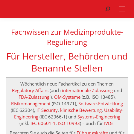
Search:
Fachwissen zur Medizinprodukte-
Regulierung
Für Hersteller, Behörden und
Benannte Stellen
Wöchentlich neue Fachartikel zu den Themen
Regulatory Affairs
(auch
internationale Zulassung
und
FDA-Zulassung
),
QM-Systeme
(z.B. ISO 13485),
Risikomanagement
(ISO 14971),
Software-Entwicklung
(IEC 62304),
IT Security
,
klinische Bewertung
,
Usability-
Engineering
(IEC 62366-1) und
Systems-Engineering
(inkl.
IEC 60601-1
,
ISO 10993
) – auch für
IVDs
.
Beachten Sie auch die Seiten für
Führungskräfte
und für