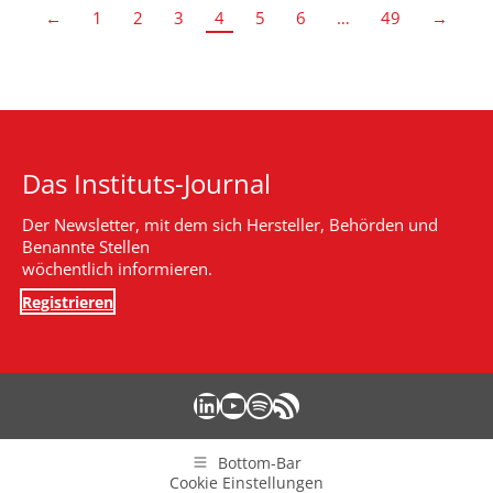
←
1
2
3
4
5
6
…
49
→
Das Instituts-Journal
Der Newsletter, mit dem sich Hersteller, Behörden und
Benannte Stellen
wöchentlich informieren.
Registrieren
LinkedIn
YouTube
Spotify
RSS-Feed
Bottom-Bar
Cookie Einstellungen