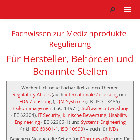
Search:
Fachwissen zur Medizinprodukte-
Regulierung
Für Hersteller, Behörden und
Benannte Stellen
Wöchentlich neue Fachartikel zu den Themen
Regulatory Affairs
(auch
internationale Zulassung
und
FDA-Zulassung
),
QM-Systeme
(z.B. ISO 13485),
Risikomanagement
(ISO 14971),
Software-Entwicklung
(IEC 62304),
IT Security
,
klinische Bewertung
,
Usability-
Engineering
(IEC 62366-1) und
Systems-Engineering
(inkl.
IEC 60601-1
,
ISO 10993
) – auch für
IVDs
.
Beachten Sie auch die Seiten für
Führungskräfte
und für