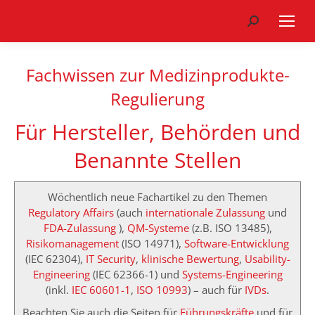
Search:
Fachwissen zur Medizinprodukte-
Regulierung
Für Hersteller, Behörden und
Benannte Stellen
Wöchentlich neue Fachartikel zu den Themen
Regulatory Affairs
(auch
internationale Zulassung
und
FDA-Zulassung
),
QM-Systeme
(z.B. ISO 13485),
Risikomanagement
(ISO 14971),
Software-Entwicklung
(IEC 62304),
IT Security
,
klinische Bewertung
,
Usability-
Engineering
(IEC 62366-1) und
Systems-Engineering
(inkl.
IEC 60601-1
,
ISO 10993
) – auch für
IVDs
.
Beachten Sie auch die Seiten für
Führungskräfte
und für