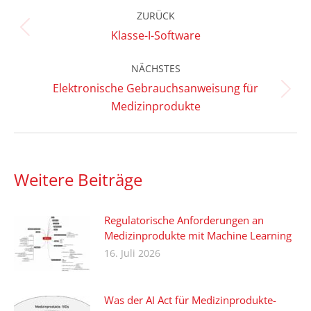
Kommentarnavigation
ZURÜCK
Vorheriger
Klasse-I-Software
Beitrag:
NÄCHSTES
Elektronische Gebrauchsanweisung für
Nächster
Medizinprodukte
Beitrag:
Weitere Beiträge
Regulatorische Anforderungen an
Medizinprodukte mit Machine Learning
16. Juli 2026
Was der AI Act für Medizinprodukte-