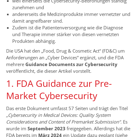
weil einerseits die Cybersecurity-Bedrohungen ständig
zunehmen und
andererseits die Medizinprodukte immer vernetzter und
damit angreifbarer sind.
Zudem ist die Patientenversorgung wie die Diagnose
und Therapie immer stärker von diesen vernetzten
Produkten abhängig.
Die USA hat den „Food, Drug & Cosmetic Act“ (FD&C) um
Anforderungen an „Cyber Devices“ ergänzt, und die FDA
mehrere
Guidance Documents zur Cybersecurity
veröffentlicht, die dieser Artikel vorstellt.
1. FDA Guidance zur Pre-
Market Cybersecurity
Das erste Dokument umfasst 57 Seiten und trägt den Titel
„Cybersecurity in Medical Devices: Quality System
Considerations and Content of Premarket Submission“
. Es
wurde im
September 2023
freigegeben. Allerdings hat die
FDA bereits im
März 2024
ein Update dazu geplant (siehe