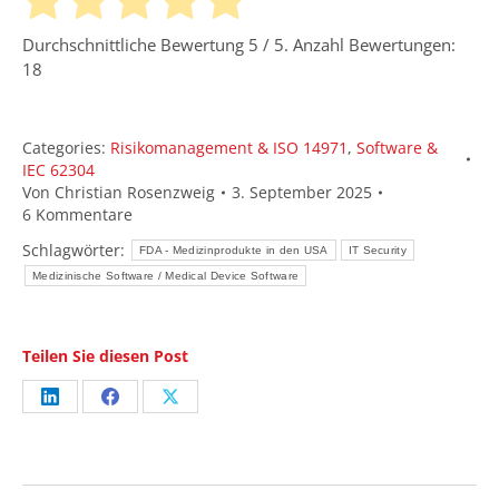
Durchschnittliche Bewertung
5
/ 5. Anzahl Bewertungen:
18
Categories:
Risikomanagement & ISO 14971
,
Software &
IEC 62304
Von
Christian Rosenzweig
3. September 2025
6 Kommentare
Schlagwörter:
FDA - Medizinprodukte in den USA
IT Security
Medizinische Software / Medical Device Software
Teilen Sie diesen Post
Share
Share
Share
on
on
on
LinkedIn
Facebook
X