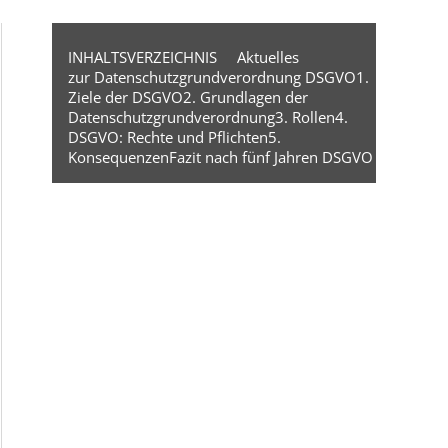
INHALTSVERZEICHNIS
Aktuelles
zur Datenschutzgrundverordnung DSGVO
1.
Ziele der DSGVO
2. Grundlagen der
Datenschutzgrundverordnung
3. Rollen
4.
DSGVO: Rechte und Pflichten
5.
Konsequenzen
Fazit nach fünf Jahren DSGVO