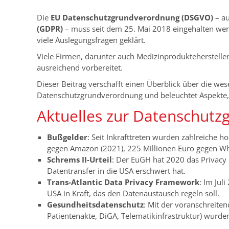
Die
EU Datenschutzgrundverordnung (DSGVO)
– au
(GDPR)
– muss seit dem 25. Mai 2018 eingehalten wer
viele Auslegungsfragen geklärt.
Viele Firmen, darunter auch Medizinprodukteherstelle
ausreichend vorbereitet.
Dieser Beitrag verschafft einen Überblick über die w
Datenschutzgrundverordnung und beleuchtet Aspekte, d
Aktuelles zur Datenschut
Bußgelder
: Seit Inkrafttreten wurden zahlreiche 
gegen Amazon (2021), 225 Millionen Euro gegen Wh
Schrems II-Urteil
: Der EuGH hat 2020 das Privacy
Datentransfer in die USA erschwert hat.
Trans-Atlantic Data Privacy Framework
: Im Ju
USA in Kraft, das den Datenaustausch regeln soll.
Gesundheitsdatenschutz
: Mit der voranschreiten
Patientenakte, DiGA, Telematikinfrastruktur) wurden