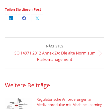
Teilen Sie diesen Post
Share
Share
Share
on
on
on
LinkedIn
Facebook
X
Kommentarnavigation
NÄCHSTES
ISO 14971:2012 Annex ZA: Die alte Norm zum
Nächster
Risikomanagement
Beitrag:
Weitere Beiträge
Regulatorische Anforderungen an
Medizinprodukte mit Machine Learning