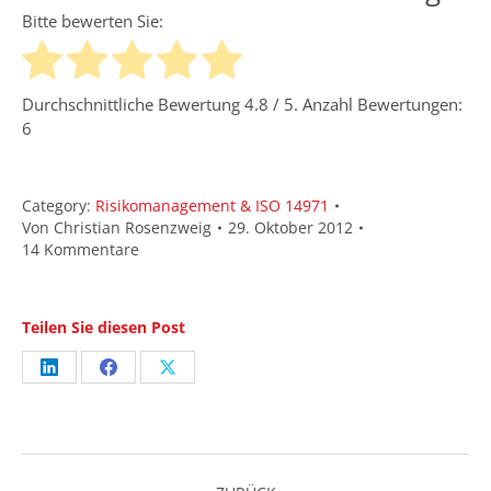
Bitte bewerten Sie:
Durchschnittliche Bewertung
4.8
/ 5. Anzahl Bewertungen:
6
Category:
Risikomanagement & ISO 14971
Von
Christian Rosenzweig
29. Oktober 2012
14 Kommentare
Teilen Sie diesen Post
Share
Share
Share
on
on
on
LinkedIn
Facebook
X
Kommentarnavigation