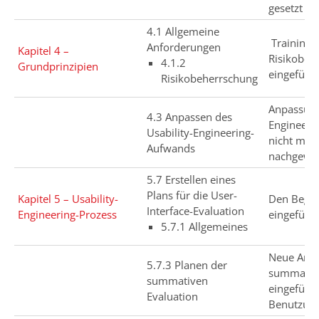
gesetzt
4.1 Allgemeine
Training d
Anforderungen
Kapitel 4 –
Risikobe
4.1.2
Grundprinzipien
eingeführt
Risikobeherrschung
Anpassung
4.3 Anpassen des
Engineeri
Usability-Engineering-
nicht mehr
Aufwands
nachgewi
5.7 Erstellen eines
Plans für die User-
Kapitel 5 – Usability-
Den Begri
Interface-Evaluation
Engineering-Prozess
eingeführt
5.7.1 Allgemeines
Neue Anfo
5.7.3 Planen der
summative
summativen
eingeführt
Evaluation
Benutzung