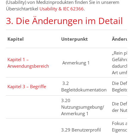
(Usability) von Medizinprodukten finden Sie in unserem
Übersichtartikel
Usability & IEC 62366
.
3. Die Änderungen im Detail
Kapitel
Unterpunkt
Änderun
„Rein phys
Kapitel 1 –
Gefährdun
Anmerkung 1
Anwendungsbereich
dadurch G
Art umfas
3.2
Die Defini
Kapitel 3 – Begriffe
Begleitdokumentation
Begleitdo
3.20
Die Defin
Nutzungsumgebung/
der Nutz
Anmerkung 1
Fokus auf 
3.29 Benutzerprofil
Eigenscha