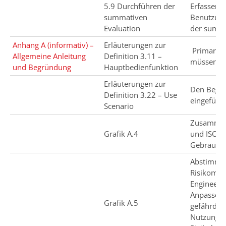
5.9 Durchführen der
Erfassen 
summativen
Benutzung
Evaluation
der summa
Anhang A (informativ) –
Erläuterungen zur
Primary O
Allgemeine Anleitung
Definition 3.11 –
müssen ni
und Begründung
Hauptbedienfunktion
Erläuterungen zur
Den Begrif
Definition 3.22 – Use
eingeführt
Scenario
Zusammen
Grafik A.4
und ISO 1
Gebrauchs
Abstimmu
Risikoman
Engineeri
Anpassen
Grafik A.5
gefährdu
Nutzungss