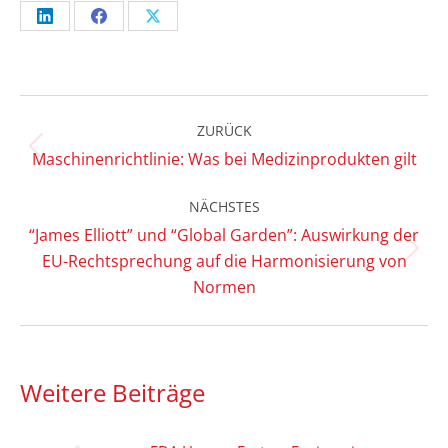
Share
Share
Share
on
on
on
LinkedIn
Facebook
X
Kommentarnavigation
ZURÜCK
Vorheriger
Maschinenrichtlinie: Was bei Medizinprodukten gilt
Beitrag:
NÄCHSTES
“James Elliott” und “Global Garden”: Auswirkung der
Nächster
EU-Rechtsprechung auf die Harmonisierung von
Beitrag:
Normen
Weitere Beiträge