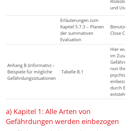
Risikobe
und User-I
Erläuterungen zum
Kapitel 5.7.3 – Planen
Benutzung
der summativen
Close Call
Evaluation
Hier wurd
im Zusam
Gefährdun
Anhang B (informativ) –
nun theore
Beispiele für mögliche
Tabelle B.1
psychisch
Gefährdungssituationen
einbezoge
durch Ben
entstehen
a) Kapitel 1: Alle Arten von
Gefährdungen werden einbezogen