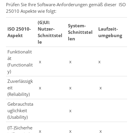
Prüfen Sie Ihre Software-Anforderungen gemäß dieser ISO
25010 Aspekte wie folgt:
(G)UI:
System-
ISO 25010-
Nutzer-
Laufzeit-
Schnittstel
Aspekt
Schnittstel
umgebung
len
le
Funktionalit
ät
x
x
x
(Functionalit
y)
Zuverlässigk
eit
x
x
x
(Reliability)
Gebrauchsta
uglichkeit
x
(Usability)
(IT-)Sicherhe
x
x
x