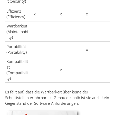
it (Security)
Effizienz
x
x
x
(Efficiency)
Wartbarkeit
(Maintainabi
lity)
Portabilität
x
(Portability)
Kompatibilit
ät
x
(Compatibili
ty)
Es fällt auf, dass die Wartbarkeit über keine der
Schnittstellen erfahrbar ist. Genau deshalb ist sie auch kein
Gegenstand der Software-Anforderungen.