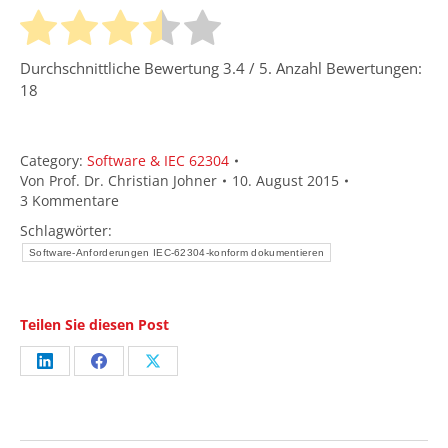
Durchschnittliche Bewertung
3.4
/ 5. Anzahl Bewertungen:
18
Category:
Software & IEC 62304
Von
Prof. Dr. Christian Johner
10. August 2015
3 Kommentare
Schlagwörter:
Software-Anforderungen IEC-62304-konform dokumentieren
Teilen Sie diesen Post
Share
Share
Share
on
on
on
LinkedIn
Facebook
X