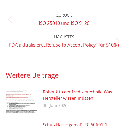
LinkedIn
Facebook
X
Kommentarnavigation
ZURÜCK
Vorheriger
ISO 25010 und ISO 9126
Beitrag:
NÄCHSTES
Nächster
FDA aktualisiert „Refuse to Accept Policy“ für 510(k)
Beitrag:
Weitere Beiträge
Robotik in der Medizintechnik: Was
Hersteller wissen müssen
30. Juni 2026
Schutzklasse gemäß IEC 60601-1