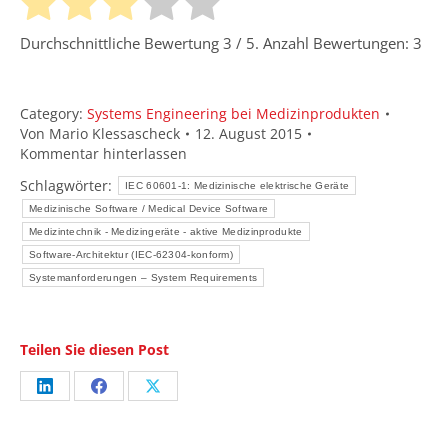
Durchschnittliche Bewertung
3
/ 5. Anzahl Bewertungen:
3
Category:
Systems Engineering bei Medizinprodukten
Von
Mario Klessascheck
12. August 2015
Kommentar hinterlassen
Schlagwörter:
IEC 60601-1: Medizinische elektrische Geräte
Medizinische Software / Medical Device Software
Medizintechnik - Medizingeräte - aktive Medizinprodukte
Software-Architektur (IEC-62304-konform)
Systemanforderungen – System Requirements
Teilen Sie diesen Post
Share
Share
Share
on
on
on