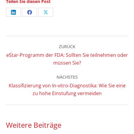
Teilen Sie diesen Post
Share
Share
Share
on
on
on
LinkedIn
Facebook
X
Kommentarnavigation
ZURÜCK
eStar-Programm der FDA: Sollten Sie teilnehmen oder
Vorheriger
müssen Sie?
Beitrag:
NÄCHSTES
Klassifizierung von In-vitro-Diagnostika: Wie Sie eine
Nächster
zu hohe Einstufung vermeiden
Beitrag:
Weitere Beiträge