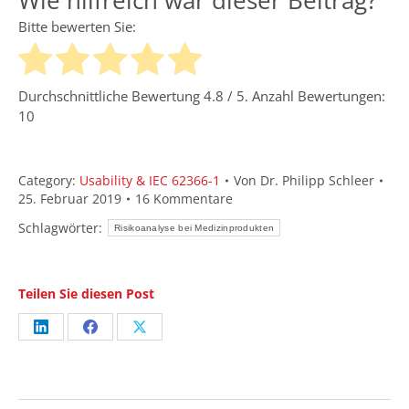
Wie hilfreich war dieser Beitrag?
Bitte bewerten Sie:
Durchschnittliche Bewertung
4.8
/ 5. Anzahl Bewertungen:
10
Category:
Usability & IEC 62366-1
Von
Dr. Philipp Schleer
25. Februar 2019
16 Kommentare
Schlagwörter:
Risikoanalyse bei Medizinprodukten
Teilen Sie diesen Post
Share
Share
Share
on
on
on
LinkedIn
Facebook
X