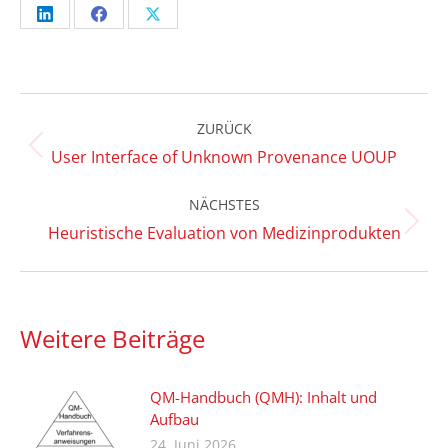
Share
Share
Share
on
on
on
LinkedIn
Facebook
X
Kommentarnavigation
ZURÜCK
Vorheriger
User Interface of Unknown Provenance UOUP
Beitrag:
NÄCHSTES
Nächster
Heuristische Evaluation von Medizinprodukten
Beitrag:
Weitere Beiträge
QM-Handbuch (QMH): Inhalt und
Aufbau
24. Juni 2026