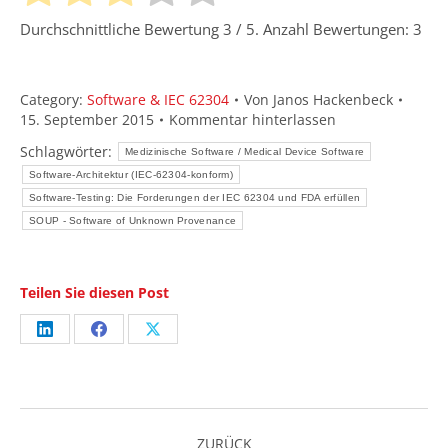
Durchschnittliche Bewertung
3
/ 5. Anzahl Bewertungen:
3
Category:
Software & IEC 62304
Von
Janos Hackenbeck
15. September 2015
Kommentar hinterlassen
Schlagwörter:
Medizinische Software / Medical Device Software
Software-Architektur (IEC-62304-konform)
Software-Testing: Die Forderungen der IEC 62304 und FDA erfüllen
SOUP - Software of Unknown Provenance
Teilen Sie diesen Post
Share
Share
Share
on
on
on
LinkedIn
Facebook
X
Kommentarnavigation
ZURÜCK