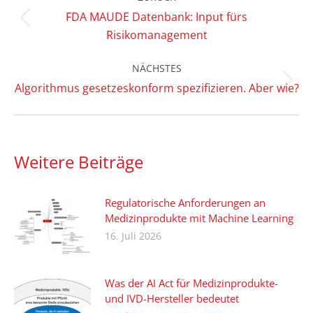
FDA MAUDE Datenbank: Input fürs
Vorheriger
Risikomanagement
Beitrag:
NÄCHSTES
Nächster
Algorithmus gesetzeskonform spezifizieren. Aber wie?
Beitrag:
Weitere Beiträge
Regulatorische Anforderungen an
Medizinprodukte mit Machine Learning
16. Juli 2026
Was der AI Act für Medizinprodukte-
und IVD-Hersteller bedeutet