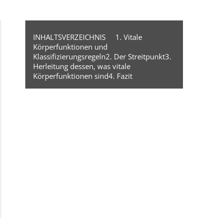
INHALTSVERZEICHNIS
1. Vitale
Körperfunktionen und
Klassifizierungsregeln
2. Der Streitpunkt
3.
Herleitung dessen, was vitale
Körperfunktionen sind
4. Fazit