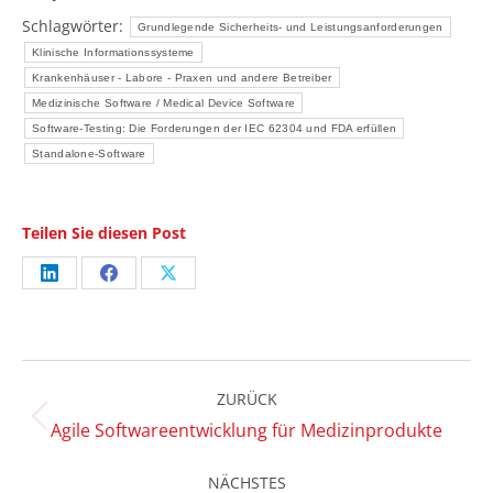
Schlagwörter:
Grundlegende Sicherheits- und Leistungsanforderungen
Klinische Informationssysteme
Krankenhäuser - Labore - Praxen und andere Betreiber
Medizinische Software / Medical Device Software
Software-Testing: Die Forderungen der IEC 62304 und FDA erfüllen
Standalone-Software
Teilen Sie diesen Post
Share
Share
Share
on
on
on
LinkedIn
Facebook
X
Kommentarnavigation
ZURÜCK
Vorheriger
Agile Softwareentwicklung für Medizinprodukte
Beitrag:
NÄCHSTES