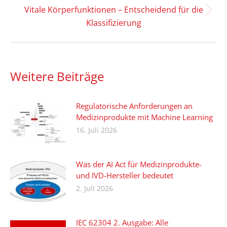
Vitale Körperfunktionen – Entscheidend für die
Nächster
Klassifizierung
Beitrag:
Weitere Beiträge
Regulatorische Anforderungen an
Medizinprodukte mit Machine Learning
16. Juli 2026
Was der AI Act für Medizinprodukte-
und IVD-Hersteller bedeutet
2. Juli 2026
IEC 62304 2. Ausgabe: Alle