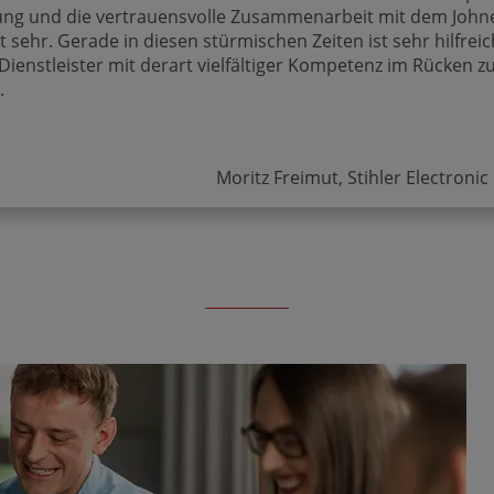
ng und die vertrauens­volle Zusammen­arbeit mit dem John
ut sehr. Gerade in diesen stürmischen Zeiten ist sehr hilfreic
Dienst­leister mit derart vielfältiger Kompetenz im Rücken z
.
Moritz Freimut, Stihler Electron