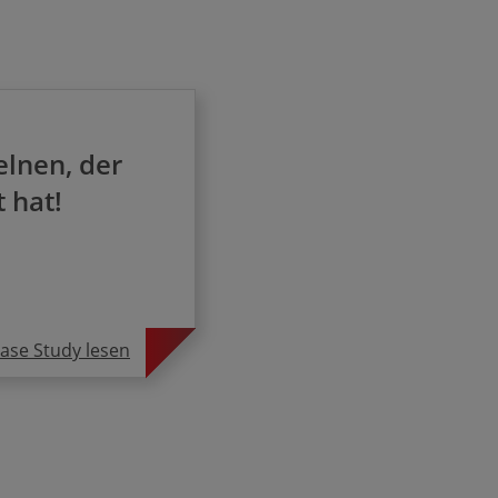
elnen, der
 hat!
ase Study lesen