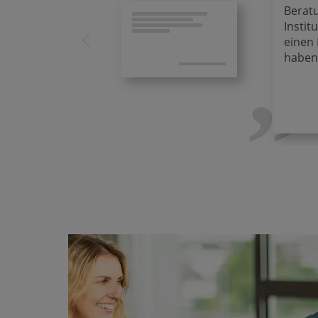
Beratu
Instit
„
einen 
haben