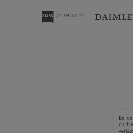
Bei de
nach 
verläs