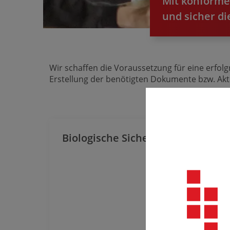
Mit konforme
und sicher d
Wir schaffen die Voraussetzung für eine erfol
Erstellung der benötigten Dokumente bzw. Akt
Biologische Sicherheit
Ele
un