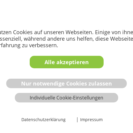
Mehr erfahren
Mehr erfahre
utzen Cookies auf unseren Webseiten. Einige von ihn
istungsbewertung
Post-Market...
essenziell, während andere uns helfen, diese Webseit
rfahrung zu verbessern.
 IVD
Surveillance,
Clinical Follow-up &
Alle akzeptieren
Performance Follow
Nur notwendige Cookies zulassen
Mehr erfahren
Learn mor
Individuelle Cookie-Einstellungen
|
Datenschutzerklärung
Impressum
bility