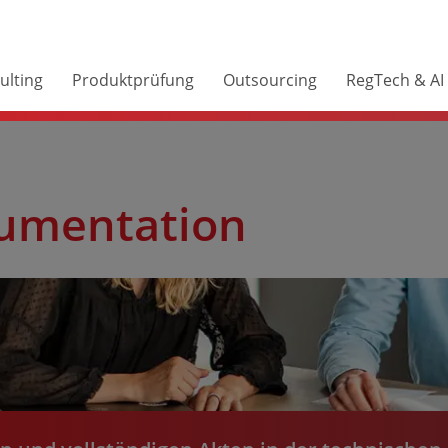
ulting
Produktprüfung
Outsourcing
RegTech & AI
ument­ation