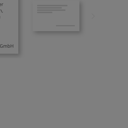
er
h,
u
ic GmbH