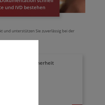
n Dokumentation schnell
kte und IVD bestehen
t und unterstützen Sie zuverlässig bei der
IT-Sicherheit
ng