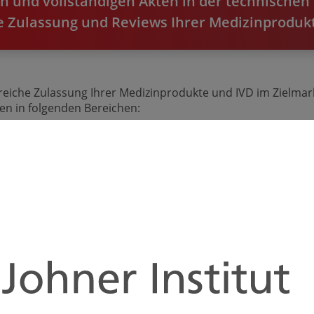
n und vollständigen Akten in der technische
ie Zulassung und Reviews Ihrer Medizin­produ
greiche Zulassung Ihrer Medizinprodukte und IVD im Zielmark
en in folgenden Bereichen:
ktrische Sicherheit
Haltbarkeit und
d EMV
Transportvalidieru