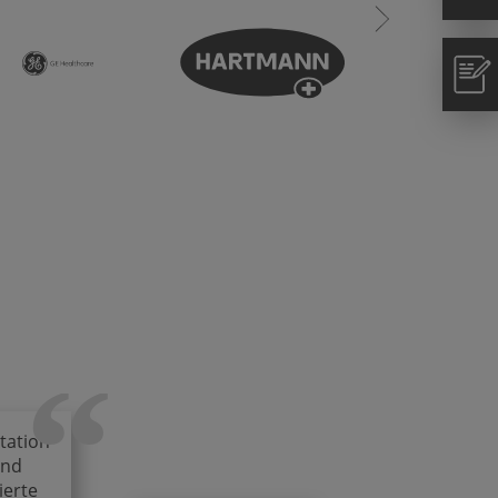
“
tation
und
ierte