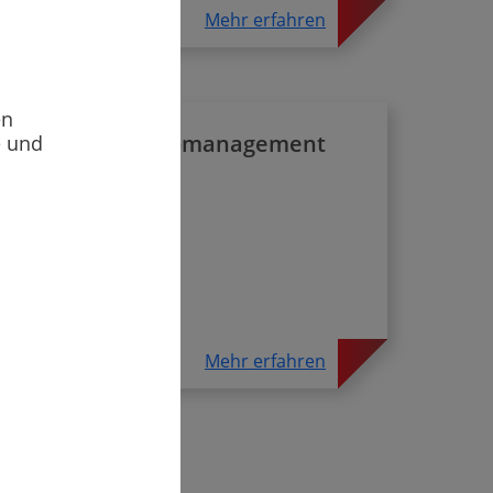
n
Mehr erfahren
en
Risikomanagement
e und
-up
e
Mehr erfahren