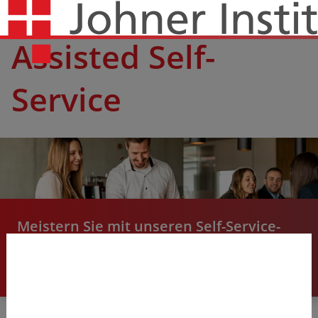
Assisted Self-
Service
Meistern Sie mit unseren Self-Service-
Lösungen regulatorische Hürden ab
sofort selbstständig