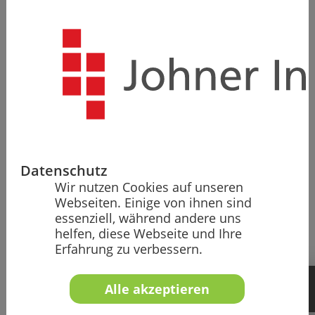
Mit unseren Self-Service-Lösungen möchten wir vor
allem Startups und kleine Unternehmen sowie
Hersteller mit begrenztem Budget unter­stützen,
ebenfalls erfolgreiche Medizin­produkte und IVD zu
entwickeln und in die weltweiten Märkte zu bringen.
Datenschutz
Wir nutzen Cookies auf unseren
Webseiten. Einige von ihnen sind
Auditgarant
essenziell, während andere uns
helfen, diese Webseite und Ihre
Der Auditgarant ist der schnellste und
Erfahrung zu verbessern.
günstigste Weg Ihr Medizinprodukt oder
IVD erfolgreich auf den Markt zu bringen.
Alle akzeptieren