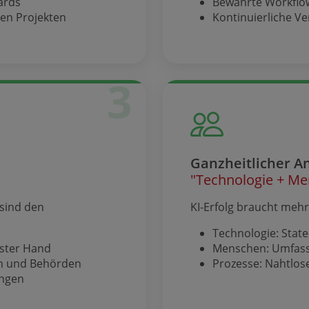
ards
Bewährte Workflow
hen Projekten
Kontinuierliche V
3
Ganzheitlicher A
"Technologie + Me
 sind den
KI-Erfolg braucht mehr 
Technologie: State
rster Hand
Menschen: Umfas
en und Behörden
Prozesse: Nahtlose
ungen