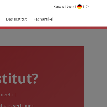
Kontakt
|
Login
|
|
Das Institut
Fachartikel
titut?
ahrzehnt
f uns vertrauen