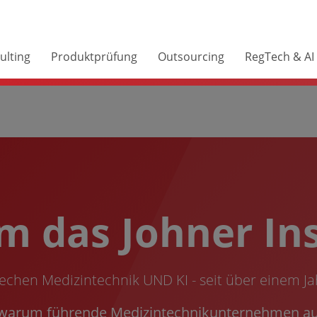
ulting
Produktprüfung
Outsourcing
RegTech & AI
 das Johner Ins
echen Medizintechnik UND KI - seit über einem J
 warum führende Medizintechnikunternehmen au