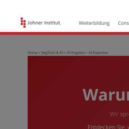
Weiterbildung
Cons
Home >
RegTech & AI >
AI-Angebot >
AI-Expertise
Warum
Wir spr
Entdecken Sie,