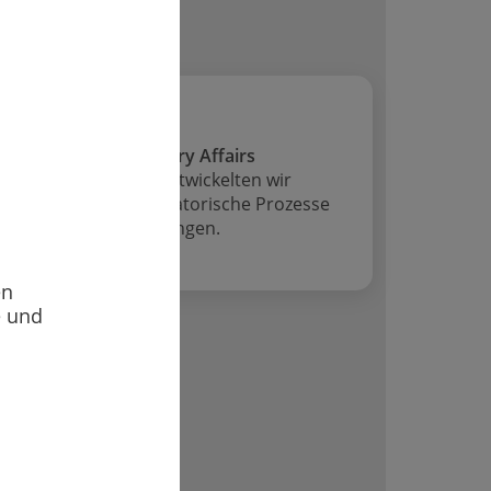
modelle für Regulatory Affairs
ch Excel nutzten, entwickelten wir
atenmodelle für regulatorische Prozesse
ür heutige KI-Anwendungen.
en
e und