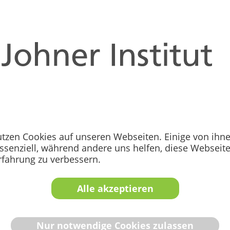
2012
Der Anfang: Daten
Während andere no
bereits formale D
- die Grundlage f
utzen Cookies auf unseren Webseiten. Einige von ihn
essenziell, während andere uns helfen, diese Webseit
rfahrung zu verbessern.
Alle akzeptieren
Standard aller
I in
Nur notwendige Cookies zulassen