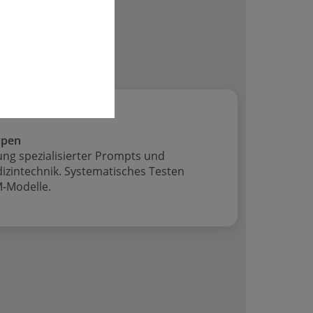
ypen
ung spezialisierter Prompts und
izintechnik. Systematisches Testen
M-Modelle.