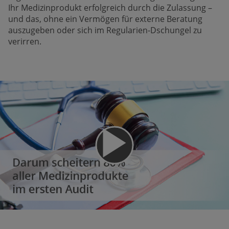
Ihr Medizinprodukt erfolgreich durch die Zulassung –
und das, ohne ein Vermögen für externe Beratung
auszugeben oder sich im Regularien-Dschungel zu
verirren.