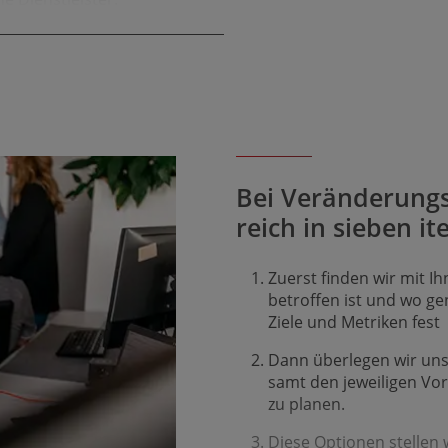
en zu verbessern, sei es bei
tur- und Vorbeuge­
Bei Veränderungs­
reich in sieben it
Zuerst finden wir mit I
betroffen ist und wo ge
Ziele und Metriken fest
Dann überlegen wir uns
samt den jeweiligen Vor
zu planen.
Diese Optionen stellen