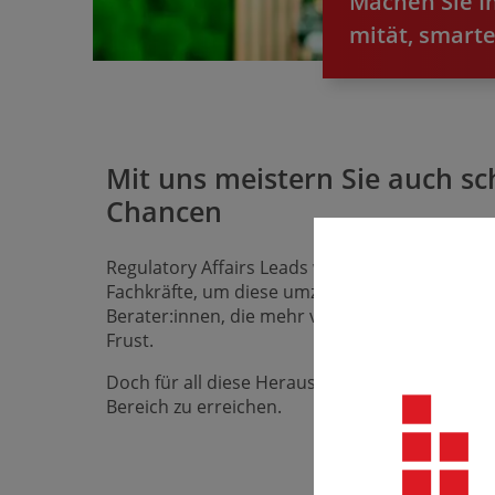
Machen Sie Ih
mität, smart
Mit uns meistern Sie auch s
Chancen
Regulatory Affairs Leads werden mit immer meh
Fachkräfte, um diese umzusetzen. Die tägliche 
Berater:innen, die mehr versprechen als sie ha
Frust.
Doch für all diese Heraus­forde­rungen gibt e
Bereich zu erreichen.