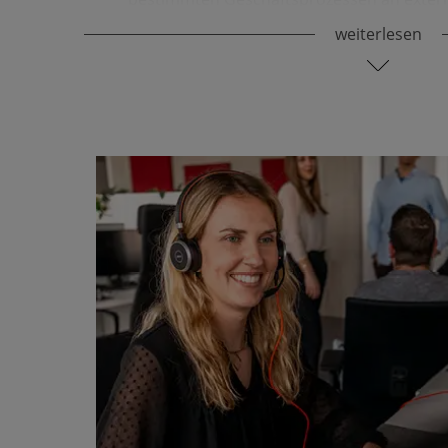
weiterlesen
die Einhaltung von Vorschriften in Pro­zess
Zulas­sungen, der Bearbeitung von Korrek
maßnahmen (CAPAs) oder der Vigilanz.