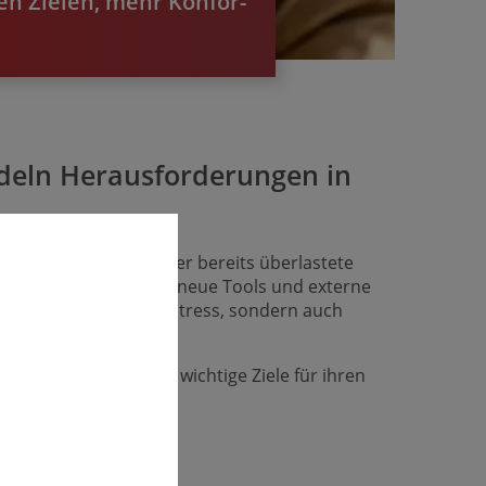
ren Zielen, mehr Konfor­
deln Heraus­forderungen in
g oftmals zu wenig oder bereits überlastete
el Bürokratie. Ständig neue Tools und externe
 verursacht nicht nur Stress, sondern auch
kräften und helfen, wichtige Ziele für ihren