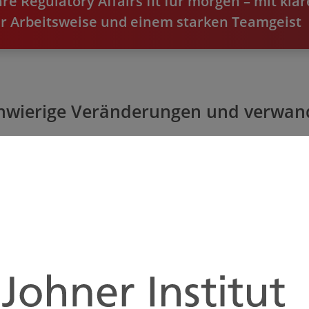
re Regulatory Affairs fit für morgen – mit kla
er Arbeits­weise und einem starken Teamgeist
chwierige Veränderungen und verwan
r gesetzlichen Auflagen konfrontiert und haben gleichzeiti
Arbeit ist meist geprägt durch festgefahrene Abläufe und vi
lten, richten in vielen Fällen noch mehr Chaos an. Das alles
s passende Lösungen: Wir nehmen den Druck von den Führungs­