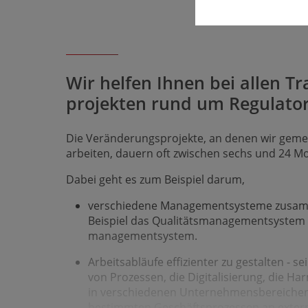
Wir helfen Ihnen bei allen Tr
projekten rund um Regulator
Die Veränderungsprojekte, an denen wir gem
arbeiten, dauern oft zwischen sechs und 24 M
Dabei geht es zum Beispiel darum,
verschiedene Management­systeme zusamm
Beispiel das Qualitäts­management­system 
managementsystem.
Arbeitsabläufe effizienter zu gestalten - s
von Prozessen, die Digitali­sierung, die H
in verschiedenen Unterneh­mens­bereiche
be­stim­mten Geschäfts­prozessen an exter