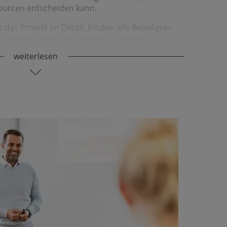
ourcen entscheiden kann.
das Projekt im Detail, binden alle Beteiligten
n Abhängig­keiten zu anderen Projekten.
weiterlesen
msetzungs­­phase über­arbeiten wir gemeinsam
chulen und gewinnen dabei die interne Unter­
nde­rungen. Gerne gehen wir dabei agil vor.
 den Projekt­erfolg anhand von Zielen und
nterne Audits durch, um sicher­zustellen, dass
st.
jekts stehen Ihnen unsere Expert:innen
g für Fragen, Optimierungen und die
s auf andere Unternehmens­bereiche.