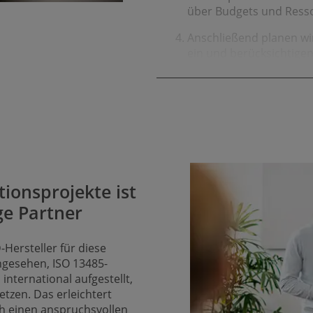
über Budgets und Ress
Anschließend planen wir 
ein und berück­sichtige
In der nachfolgenden U
die Prozesse, testen, s
stützung für diese Verä
Wir bewerten gemeinsam
Kennzahlen und führen i
alles gesetzeskonform i
ionsprojekte ist
Nach Abschluss des Pro
ige Partner
weiterhin zur Verfü­gun
Übertragung des Erfolg
-Hersteller für diese
angesehen, ISO 13485-
 international aufgestellt,
tzen. Das erleich­tert
h einen anspruchs­vollen