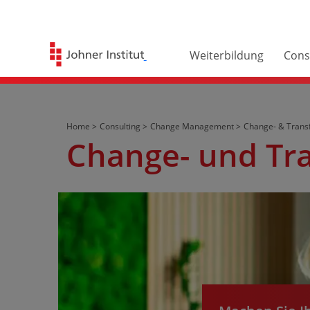
Weiterbildung
Cons
Home >
Consulting >
Change Management >
Change- & Trans
Change- und Tran