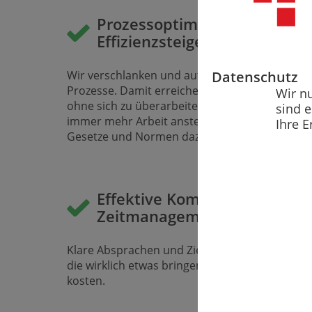
Prozessoptimierung und
Effizienz­steigerung
Datenschutz
Wir verschlanken und automati­sieren Ihre
Prozesse. Damit erreichen Ihre Teams die Ziele
Wir n
ohne sich zu überarbeiten. Und das obwohl
sind 
immer mehr Arbeit ansteht und ständig neue
Ihre E
Gesetze und Normen dazukommen.
Effektive Kommuni­kation un
Zeit­management
Klare Absprachen und Ziele führen zu Treffen,
die wirklich etwas bringen, statt nur Zeit zu
kosten.