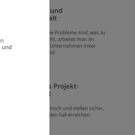
Transparenz und
Zusammenhalt
nn alle wissen, was die Probleme sind, was zu
n ist und wo es langgeht, arbeitet man im
en
eam und im gesamten Unterneh­men mitei­
e und
ander und Hand in Hand.
Zuverlässiges Projekt­
management
r krempeln die Ärmel hoch und stellen sicher,
ss Sie Ihre Ziele auf jeden Fall erreichen.