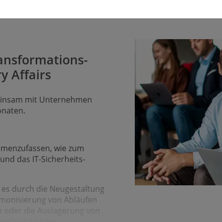
ansfor­mations­
y Affairs
ein­sam mit Unternehmen
onaten.
en­zu­fassen, wie zum
und das IT-Sicherheits­
ei es durch die Neu­gestaltung
armonisierung von Abläufen
n oder die Auslagerung von
ne Dienstleister.