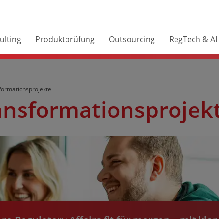
ulting
Produktprüfung
Outsourcing
RegTech & AI
formationsprojekte
sfor­ma­tions­­projek