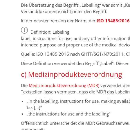
Die Übersetzung des Begriffs „Labelling“ war somit „K
Versanddokumente nicht unter den Begriff.
In der neusten Version der Norm, der
ISO 13485:2016
Definition: Labeling
label, instructions for use, and any other information th
intended purpose and proper use of the medical devic
Quelle: ISO 13485:2016 nach GHTF/SG1/N70:2011, Cl
Diese Definition verwendet den Begriff „Label“. Diesen
c) Medizinprodukteverordnung
Die
Medizinprodukteverordnung (MDR)
verwendet den B
Textstellen lassen vermuten, dass die MDR das Labeling
„In the labelling, instructions for use, making availab
be, […]“
„the instructions for use and the labelling“
Offensichtlich unterscheidet die MDR Gebrauchsanweis
andererseits.