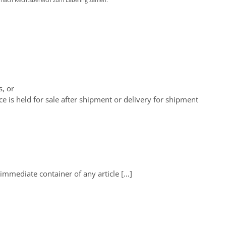
je nach Rechtsbereich zum Labeling zählen.
s, or
e is held for sale after shipment or delivery for shipment
 immediate container of any article […]