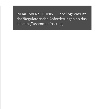
INHALTSVERZEICHNIS
Labeling: Was ist
das?
Regulatorische Anforderungen an das
Labeling
Zusammenfassung