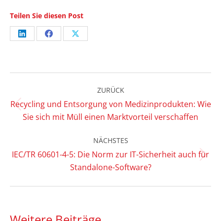
Teilen Sie diesen Post
Share
Share
Share
on
on
on
LinkedIn
Facebook
X
Kommentarnavigation
ZURÜCK
Recycling und Entsorgung von Medizinprodukten: Wie
Vorheriger
Sie sich mit Müll einen Marktvorteil verschaffen
Beitrag:
NÄCHSTES
IEC/TR 60601-4-5: Die Norm zur IT-Sicherheit auch für
Nächster
Standalone-Software?
Beitrag:
Weitere Beiträge