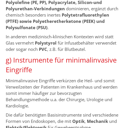
Polyolefine (PE, PP), Polyacrylate, Silicon-und
Polyurethan-Verbindungen
dominieren, ergänzt durch
chemisch besonders inertes
Polytetrafluorethylen
(PTFE) sowie Polyetheretherketone (PEEK) und
Polysulfonate (PSU)
.
In anderen medizinisch-klinischen Kontexten wird statt
Glas vermehrt
Polystyrol
für Infusatbehälter verwendet
oder sogar noch
PVC
, z.B. für Blutbeutel.
g) Instrumente für minimalinvasive
Eingriffe
Minimalinvasive Eingriffe verkürzen die Heil- und somit
Verweilzeiten der Patienten im Krankenhaus und werden
somit immer häufiger zur bevorzugten
Behandlungsmethode u.a. der Chirurgie, Urologie und
Kardiologie.
Die dafür benötigten Basisinstrumente sind verschiedene
Formen von Endoskopen, die mit
Optik
,
Mechanik
und
Elektrik/Elektronik
für Gewebeentnahme,