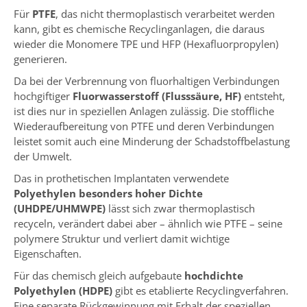
Für
PTFE
, das nicht thermoplastisch verarbeitet werden
kann, gibt es chemische Recyclinganlagen, die daraus
wieder die Monomere TPE und HFP (Hexafluorpropylen)
generieren.
Da bei der Verbrennung von fluorhaltigen Verbindungen
hochgiftiger
Fluorwasserstoff (Flusssäure, HF)
entsteht,
ist dies nur in speziellen Anlagen zulässig. Die stoffliche
Wiederaufbereitung von PTFE und deren Verbindungen
leistet somit auch eine Minderung der Schadstoffbelastung
der Umwelt.
Das in prothetischen Implantaten verwendete
Polyethylen besonders hoher Dichte
(UHDPE/UHMWPE)
lässt sich zwar thermoplastisch
recyceln, verändert dabei aber – ähnlich wie PTFE – seine
polymere Struktur und verliert damit wichtige
Eigenschaften.
Für das chemisch gleich aufgebaute
hochdichte
Polyethylen (HDPE)
gibt es etablierte Recyclingverfahren.
Eine separate Rückgewinnung mit Erhalt der speziellen