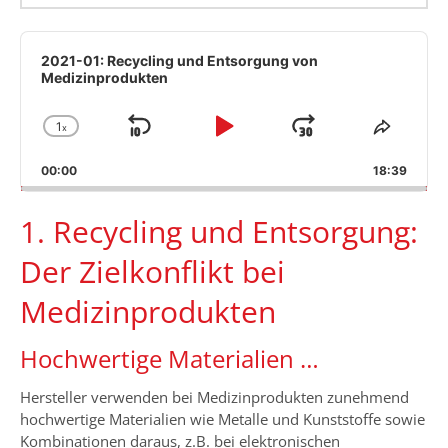
Audio
Player
2021-01: Recycling und Entsorgung von
Medizinprodukten
1
x
Skip
Play
Jump
Change
Share
Playback
This
Backward
Pause
Forward
00:00
Rate
18:39
Episod
1. Recycling und Entsorgung:
Der Zielkonflikt bei
Medizinprodukten
Hochwertige Materialien …
Hersteller verwenden bei Medizinprodukten zunehmend
hochwertige Materialien wie Metalle und Kunststoffe sowie
Kombinationen daraus, z.B. bei elektronischen