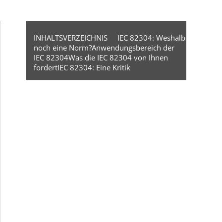
INHALTSVERZEICHNIS
IEC 82304: Weshalb
noch eine Norm?
Anwendungsbereich der
IEC 82304
Was die IEC 82304 von Ihnen
fordert
IEC 82304: Eine Kritik