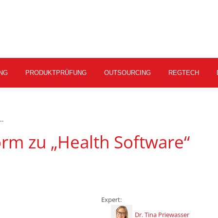
NG
PRODUKTPRÜFUNG
OUTSOURCING
REGTECH
e…
rm zu „Health Software“
Expert:
Dr. Tina Priewasser