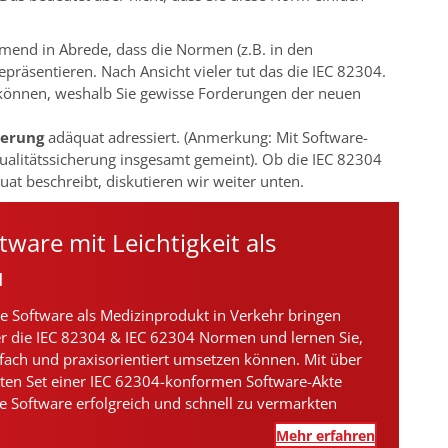
mend in Abrede, dass die Normen (z.B. in den
epräsentieren. Nach Ansicht vieler tut das die IEC 82304.
n können, weshalb Sie gewisse Forderungen der neuen
ierung
adäquat adressiert. (Anmerkung: Mit Software-
Qualitätssicherung insgesamt gemeint). Ob die IEC 82304
at beschreibt, diskutieren wir weiter unten.
tware mit Leichtigkeit als
u
hre Software als Medizinprodukt in Verkehr bringen
ber die IEC 82304 & IEC 62304 Normen und lernen Sie,
fach und praxisorientiert umsetzen können. Mit über
ten Set einer IEC 62304-konformen Software-Akte
re Software erfolgreich und schnell zu vermarkten
Mehr erfahren