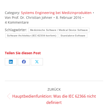
Category:
Systems Engineering bei Medizinprodukten
Von
Prof. Dr. Christian Johner
8. Februar 2016
4 Kommentare
Schlagwörter:
Medizinische Software / Medical Device Software
Software-Architektur (IEC-62304-konform)
Standalone-Software
Teilen Sie diesen Post
Share
Share
Share
on
on
on
LinkedIn
Facebook
X
Kommentarnavigation
ZURÜCK
Hauptbedienfunktion: Was die IEC 62366 nicht
Vorheriger
definiert
Beitrag: