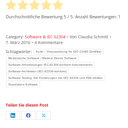
Durchschnittliche Bewertung
5
/ 5. Anzahl Bewertungen:
1
Category:
Software & IEC 62304
Von
Claudia Schmitt
7. März 2016
4 Kommentare
Schlagwörter:
Audit – Voraussetzung für ISO-13485-Zertifikat
Medizinische Software / Medical Device Software
Software-Anforderungen IEC-62304-konform dokumentieren
Software-Architektur (IEC-62304-konform)
Software-Testing: Die Forderungen der IEC 62304 und FDA erfüllen
Standalone-Software
Teilen Sie diesen Post
Share
Share
Share
on
on
on