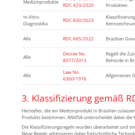
Medizinprodukte
RDC 423/2020
Produkten
In-Vitro-
Klassifizieru
RDC 830/2023
Diagnostika
Kennzeichnun
Alle
RDC 665/2022
Brazilian Goo
Decree No.
Regelt die Zu
Alle
8077/2013
Behörde in Br
Law No.
Alle
Allgemeines 
6360/1976
3. Klassifizierung gemäß 
Hersteller, die ein Medizinprodukt in Brasilien zulass
Produkts bestimmen. ANVISA unterscheidet dabei die Klas
Die Klassifizierungsregeln wurden überarbeitet und s
Neue Regeln adressieren dabei fortschrittliche Technol