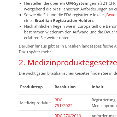
Hersteller, die über ein
QM-System
gemäß 21 CFR P
weitgehend die brasilianischen Anforderungen an 
So wie die EU und die FDA registrierte lokale „
Bevol
eines
Brazilian Registration Holders
.
Nach ähnlichen Regeln wie in Europa teilt die Behö
bestimmen wiederum den Aufwand und die Dauer fü
erfahren Sie weiter unten.
Darüber hinaus gibt es in Brasilien landesspezifische
Dazu später mehr.
2. Medizinproduktegesetze 
Die wichtigsten brasilianischen Gesetze finden Sie in d
Produkttyp
Resolution
Inhalt
RDC
Registrierung
Medizinprodukte
751/2022
Medizinprodu
RDC 270/2019
Anforderungen 