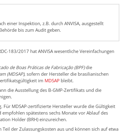
nach einer Inspektion, z.B. durch ANVISA, ausgestellt
 Behörde bis zum Audit geben.
 RDC-183/2017 hat ANVISA wesentliche Vereinfachungen
icado de Boas Práticas de Fabricação (BPF)
die
gram (MDSAP)
, sofern der Hersteller die brasilianischen
tifikatsgültigkeit im
MDSAP
bleibt.
nn die Ausstellung des B-GMP-Zertifikats und die
unigen.
. Für MDSAP-zertifizierte Hersteller wurde die Gültigkeit
ird empfohlen spätestens sechs Monate vor Ablauf des
ration Holder (BRH) einzureichen.
n Teil der Zulassungskosten aus und können sich auf etwa