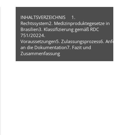
INHALTSVERZEICHNIS
1.
Rechtssystem
2. Medizinproduktegesetze in
Brasilien
3. Klassifizierung gemäß RDC
751/2022
4.
Voraussetzungen
5. Zulassungsprozess
6. Anforderunge
an die Dokumentation
7. Fazit und
Zusammenfassung