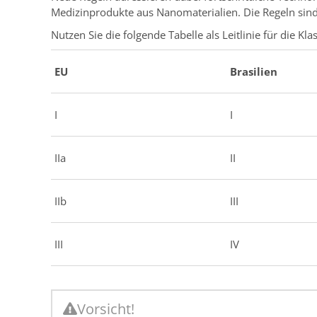
Medizinprodukte aus Nanomaterialien. Die Regeln s
Nutzen Sie die folgende Tabelle als Leitlinie für die Kla
EU
Brasilien
I
I
IIa
II
IIb
III
III
IV
Vorsicht!