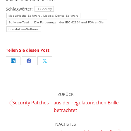
Schlagwörter:
IT Security
Medizinische Software / Medical Device Software
Software-Testing: Die Forderungen der IEC 62304 und FDA erfüllen
Standalone-Software
Teilen Sie diesen Post
Share
Share
Share
on
on
on
LinkedIn
Facebook
X
Kommentarnavigation
ZURÜCK
Security Patches – aus der regulatorischen Brille
Vorheriger
betrachtet
Beitrag:
NÄCHSTES