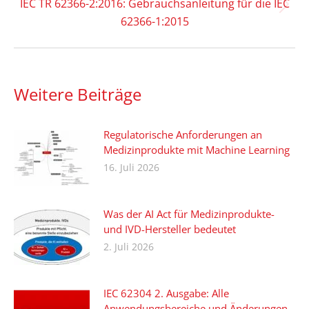
IEC TR 62366-2:2016: Gebrauchsanleitung für die IEC
Nächster
62366-1:2015
Beitrag:
Weitere Beiträge
Regulatorische Anforderungen an
Medizinprodukte mit Machine Learning
16. Juli 2026
Was der AI Act für Medizinprodukte-
und IVD-Hersteller bedeutet
2. Juli 2026
IEC 62304 2. Ausgabe: Alle
Anwendungsbereiche und Änderungen