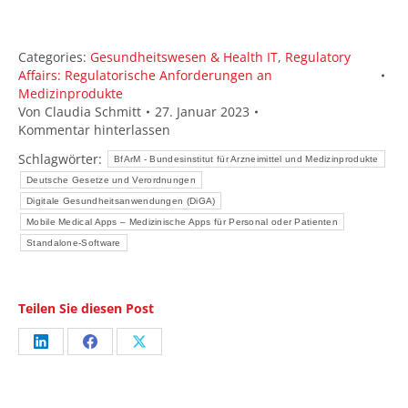
Categories:
Gesundheitswesen & Health IT
,
Regulatory
Affairs: Regulatorische Anforderungen an
Medizinprodukte
Von
Claudia Schmitt
27. Januar 2023
Kommentar hinterlassen
Schlagwörter:
BfArM - Bundesinstitut für Arzneimittel und Medizinprodukte
Deutsche Gesetze und Verordnungen
Digitale Gesundheitsanwendungen (DiGA)
Mobile Medical Apps – Medizinische Apps für Personal oder Patienten
Standalone-Software
Teilen Sie diesen Post
Share
Share
Share
on
on
on