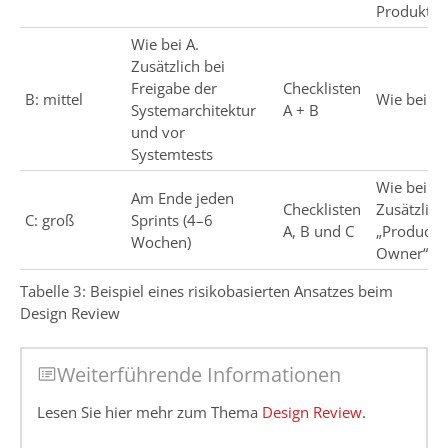
Produktio
Wie bei A.
Zusätzlich bei
Freigabe der
Checklisten
B: mittel
Wie bei A
Systemarchitektur
A + B
und vor
Systemtests
Wie bei A.
Am Ende jeden
Checklisten
Zusätzlich
C: groß
Sprints (4–6
A, B und C
„Product
Wochen)
Owner“
Tabelle 3: Beispiel eines risikobasierten Ansatzes beim
Design Review
Weiterführende Informationen
Lesen Sie hier mehr zum Thema
Design Review
.