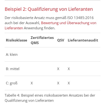
Beispiel 2: Qualifizierung von Lieferanten
Der risikobasierte Ansatz muss gemäß ISO 13485:2016
auch bei der Auswahl,
Bewertung und Überwachung von
Lieferanten
Anwendung finden.
Zertifiziertes
Risikoklasse
QSV
Lieferantenaudit
S
QMS
A: klein
X
B: mittel
X
X
X
C: groß
X
X
X
X
Tabelle 4: Beispiel eines risikobasierten Ansatzes bei der
Qualifizierung von Lieferanten