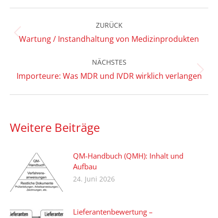
LinkedIn
Facebook
X
Kommentarnavigation
ZURÜCK
Vorheriger
Wartung / Instandhaltung von Medizinprodukten
Beitrag:
NÄCHSTES
Nächster
Importeure: Was MDR und IVDR wirklich verlangen
Beitrag:
Weitere Beiträge
QM-Handbuch (QMH): Inhalt und
Aufbau
24. Juni 2026
Lieferantenbewertung –