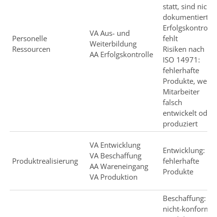
statt, sind nicht
dokumentiert,
Erfolgskontrolle
VA Aus- und
Personelle
fehlt
Weiterbildung
Ressourcen
Risiken nach
AA Erfolgskontrolle
ISO 14971:
fehlerhafte
Produkte, weil
Mitarbeiter
falsch
entwickelt oder
produziert
VA Entwicklung
Entwicklung:
VA Beschaffung
Produktrealisierung
fehlerhafte
AA Wareneingang
Produkte
VA Produktion
Beschaffung:
nicht-konforme