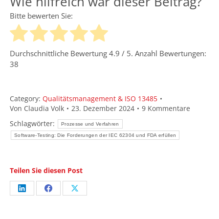
Wie hilfreich war dieser Beitrag?
Bitte bewerten Sie:
Durchschnittliche Bewertung
4.9
/ 5. Anzahl Bewertungen:
38
Category:
Qualitätsmanagement & ISO 13485
Von
Claudia Volk
23. Dezember 2024
9 Kommentare
Schlagwörter:
Prozesse und Verfahren
Software-Testing: Die Forderungen der IEC 62304 und FDA erfüllen
Teilen Sie diesen Post
Share
Share
Share
on
on
on