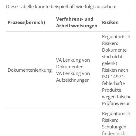
Diese Tabelle könnte beispielhaft wie folgt aussehen:
Verfahrens- und
Prozess(bereich)
Risiken
Arbeitsweisungen
Regulatorische
Risiken:
Dokumente
sind nicht
VA Lenkung von
gelenkt
Dokumenten
Dokumentenlenkung
Risiken nach
VA Lenkung von
ISO 14971:
Aufzeichnungen
fehlerhafte
Produkte
wegen falscher
Prüfanweisung
Regulatorische
Risiken:
Schulungen
finden nicht