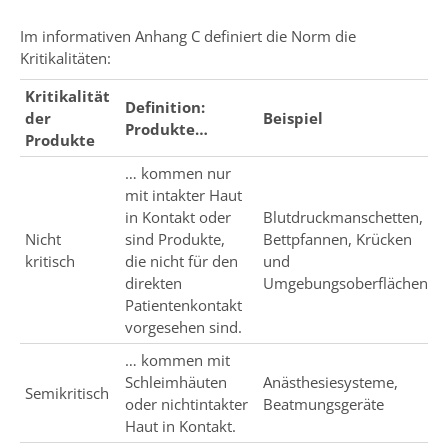
Im informativen Anhang C definiert die Norm die
Kritikalitäten:
Kritikalität
Definition:
der
Beispiel
Produkte…
Produkte
… kommen nur
mit intakter Haut
in Kontakt oder
Blutdruckmanschetten,
Nicht
sind Produkte,
Bettpfannen, Krücken
kritisch
die nicht für den
und
direkten
Umgebungsoberflächen
Patientenkontakt
vorgesehen sind.
… kommen mit
Schleimhäuten
Anästhesiesysteme,
Semikritisch
oder nichtintakter
Beatmungsgeräte
Haut in Kontakt.