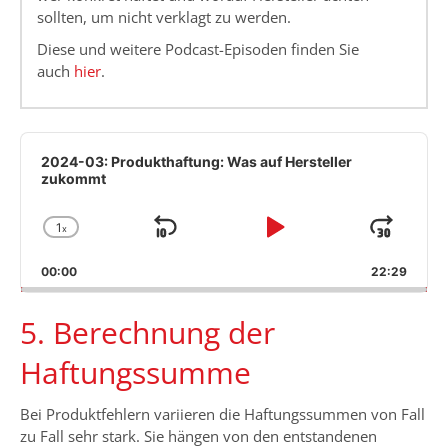
sollten, um nicht verklagt zu werden.
Diese und weitere Podcast-Episoden finden Sie
auch
hier
.
Audio
Player
2024-03: Produkthaftung: Was auf Hersteller
zukommt
1
x
Skip
Play
Jum
Change
Playback
Backward
Pause
Forw
00:00
Rate
22:29
5. Berechnung der
Haftungssumme
Bei Produktfehlern variieren die Haftungssummen von Fall
zu Fall sehr stark. Sie hängen von den entstandenen