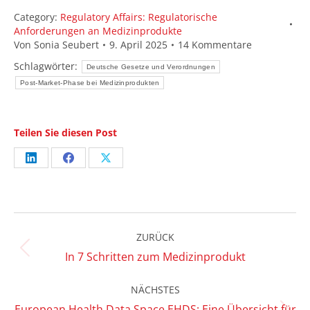
Category:
Regulatory Affairs: Regulatorische
Anforderungen an Medizinprodukte
Von
Sonia Seubert
9. April 2025
14 Kommentare
Schlagwörter:
Deutsche Gesetze und Verordnungen
Post-Market-Phase bei Medizinprodukten
Teilen Sie diesen Post
Share
Share
Share
on
on
on
LinkedIn
Facebook
X
Kommentarnavigation
ZURÜCK
Vorheriger
In 7 Schritten zum Medizinprodukt
Beitrag:
NÄCHSTES
European Health Data Space EHDS: Eine Übersicht für