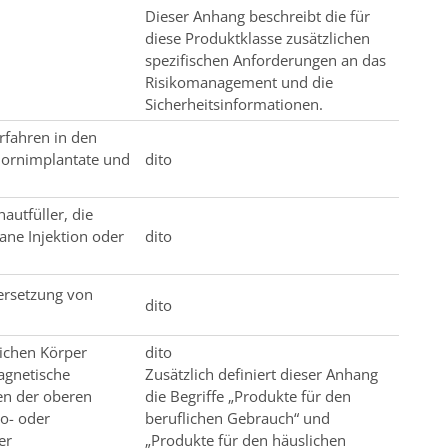
Dieser Anhang beschreibt die für
diese Produktklasse zusätzlichen
spezifischen Anforderungen an das
Risikomanagement und die
Sicherheitsinformationen.
rfahren in den
Hornimplantate und
dito
autfüller, die
ane Injektion oder
dito
ersetzung von
dito
ichen Körper
dito
agnetische
Zusätzlich definiert dieser Anhang
en der oberen
die Begriffe „Produkte für den
oo- oder
beruflichen Gebrauch“ und
er
„Produkte für den häuslichen