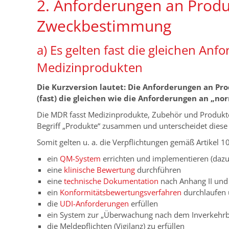
2. Anforderungen an Prod
Zweckbestimmung
a) Es gelten fast die gleichen An
Medizinprodukten
Die Kurzversion lautet: Die Anforderungen an P
(fast) die gleichen wie die Anforderungen an „n
Die MDR fasst Medizinprodukte, Zubehör und Produk
Begriff „Produkte“ zusammen und unterscheidet dies
Somit gelten u. a. die Verpflichtungen gemäß Artikel 1
ein
QM-System
errichten und implementieren (daz
eine
klinische Bewertung
durchführen
eine
technische Dokumentation
nach Anhang II und 
ein
Konformitätsbewertungsverfahren
durchlaufen 
die
UDI-Anforderungen
erfüllen
ein System zur „Überwachung nach dem Inverkehrb
die Meldepflichten (Vigilanz) zu erfüllen