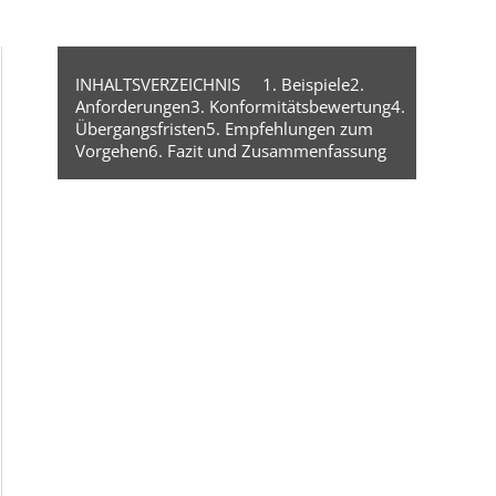
INHALTSVERZEICHNIS
1. Beispiele
2.
Anforderungen
3. Konformitätsbewertung
4.
Übergangsfristen
5. Empfehlungen zum
Vorgehen
6. Fazit und Zusammenfassung