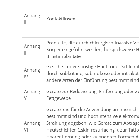
Anhang
Kontaktlinsen
II
Produkte, die durch chirurgisch-invasive Ve
Anhang
Körper eingeführt werden, beispielsweise 
III
Brustimplantate
Gesichts- oder sonstige Haut- oder Schleimh
Anhang
durch subkutane, submuköse oder intrakut
IV
andere Arten der Einführung bestimmt sind
Anhang
Geräte zur Reduzierung, Entfernung oder Z
V
Fettgewebe
Geräte, die für die Anwendung am menschl
bestimmt sind und hochintensive elektrom
Anhang
Strahlung abgeben, wie Geräte zum Abtrag
VI
Hautschichten („skin resurfacing“), zur Tatt
Haarentfernung oder zu anderen Formen d