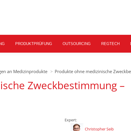
NG
PRODUKTPRÜFUNG
OUTSOURCING
REGTECH
ngen an Medizinprodukte
Produkte ohne medizinische Zweckb
nische Zweckbestimmung –
Expert:
Christopher Seib