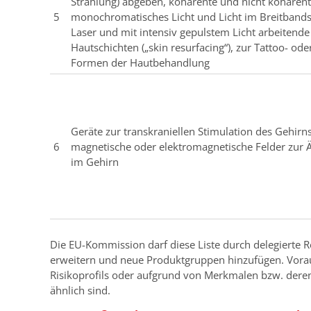
Strahlung) abgeben, kohärente und nicht kohärent
5
monochromatisches Licht und Licht im Breitband
Laser und mit intensiv gepulstem Licht arbeitend
Hautschichten („skin resurfacing“), zur Tattoo- o
Formen der Hautbehandlung
Geräte zur transkraniellen Stimulation des Gehirn
6
magnetische oder elektromagnetische Felder zur Ä
im Gehirn
Die EU-Kommission darf diese Liste durch delegierte 
erweitern und neue Produktgruppen hinzufügen. Voraus
Risikoprofils oder aufgrund von Merkmalen bzw. dere
ähnlich sind.