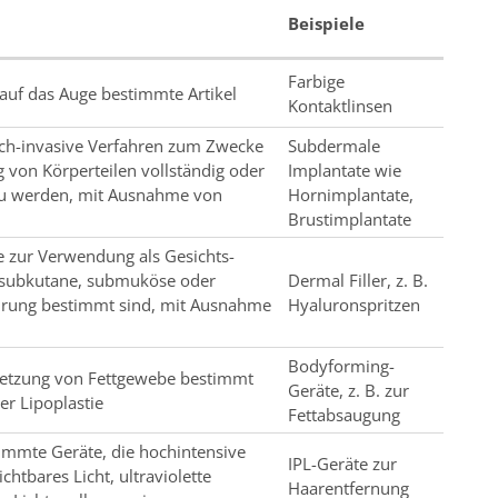
Beispiele
Farbige
 auf das Auge bestimmte Artikel
Kontaktlinsen
sch-invasive Verfahren zum Zwecke
Subdermale
 von Körperteilen vollständig oder
Implantate wie
 zu werden, mit Ausnahme von
Hornimplantate,
Brustimplantate
ie zur Verwendung als Gesichts-
h subkutane, submuköse oder
Dermal Filler, z. B.
ührung bestimmt sind, mit Ausnahme
Hyaluronspritzen
Bodyforming-
rsetzung von Fettgewebe bestimmt
Geräte, z. B. zur
er Lipoplastie
Fettabsaugung
mmte Geräte, die hochintensive
IPL-Geräte zur
chtbares Licht, ultraviolette
Haarentfernung