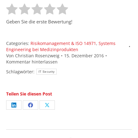
Geben Sie die erste Bewertung!
Categories:
Risikomanagement & ISO 14971
,
Systems
Engineering bei Medizinprodukten
Von
Christian Rosenzweig
15. Dezember 2016
Kommentar hinterlassen
Schlagwörter:
IT Security
Teilen Sie diesen Post
Share
Share
Share
on
on
on
LinkedIn
Facebook
X
Kommentarnavigation