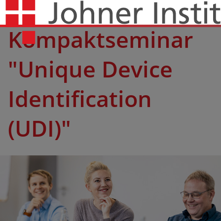
Kompakt­seminar
"Unique Device
Identification
(UDI)"