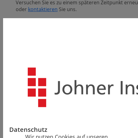
Versuchen Sie es zu einem späteren Zeitpunkt erneu
oder
kontaktieren
Sie uns.
Weitere
Informationen zum Seminar
sowie
die
Agenda
können Sie dem Informationsblatt
entnehmen:
Download Info (PDF)
Erhalten Sie Klarheit darüber, was
das UDI-System bein­hal­tet und
wie es umzusetzen ist
Sie lernen zunächst die allge­meinen Anforde­rungen an
die UDI kennen, um zu verstehen, wie die Zuteilung
Datenschutz
und Vergabe von UDIs konkret abläuft. Nach dem
Wir nutzen Cookies auf unseren