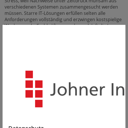
Stress, weil Nachweise unter Zeitdruck mühsam aus
verschiedenen Systemen zusammengesucht werden
müssen. Starre IT-Lösungen erfüllen selten alle
Anforderungen vollständig und erzwingen kostspielige
Workarounds. Fachkräftemangel verschärft die Lage
zusätzlich: Wenn erfahrene Mitarbeitende gehen,
nehmen sie wertvolles Produktionswissen mit. Ohne
aussagekräftige Kennzahlen wie den OEE bleiben
schließlich Kosten und Kapazitäten unklar – mit
unangenehmen Folgen im Controlling.
Ohne systematische Lösung bleiben diese Probleme
bestehen: steigende Kosten, frustrierte Mitarbeiter,
gefährdete Audits und die Frage, ob der KI-Hype
wirklich hält, was er verspricht.
Online-Seminar
02.