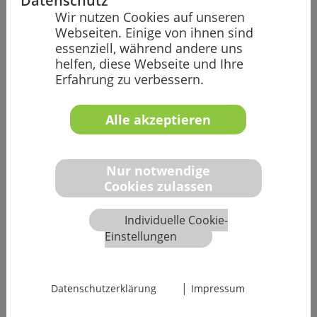
Datenschutz
September 2026
Wir nutzen Cookies auf unseren
Webseiten. Einige von ihnen sind
Plätze verfügbar
essenziell, während andere uns
Weitere
helfen, diese Webseite und Ihre
Termine
Erfahrung zu verbessern.
Referent:innen
Alle akzeptieren
Dr.-Ing. Thimo Keller
Dr.-Ing. Christopher Stockinger
Nur notwendige
Sprache
Cookies zulassen
Deutsch
Individuelle Cookie-
Weitere
Informationen zum Seminar
sowie
die
Einstellungen
Agenda
können Sie dem Informationsblatt
entnehmen:
Download Info (PDF)
|
Datenschutzerklärung
Impressum
980,00 €
zzgl. MwSt.