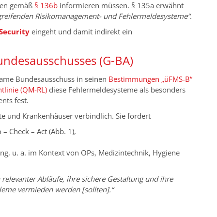
hten gemäß
§ 136b
informieren müssen. § 135a erwähnt
rgreifenden Risikomanagement- und Fehlermeldesysteme“
.
-Security
eingeht und damit indirekt ein
ndesausschusses (G-BA)
same Bundesausschuss in seinen
Bestimmungen „üFMS-B“
tlinie (QM-RL)
diese Fehlermeldesysteme als besonders
nts fest.
te und Krankenhäuser verbindlich. Sie fordert
– Check – Act (Abb. 1),
g, u. a. im Kontext von OPs, Medizintechnik, Hygiene
n relevanter Abläufe, ihre sichere Gestaltung und ihre
leme vermieden werden [sollten].“