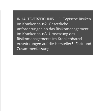
INHALTSVERZEICHNIS
1. Typische Risiken
im Krankenhaus
2. Gesetzliche
Anforderungen an das Risikomanagement
im Krankenhaus
3. Umsetzung des
Risikomanagements im Krankenhaus
4.
Auswirkungen auf die Hersteller
5. Fazit und
Zusammenfassung