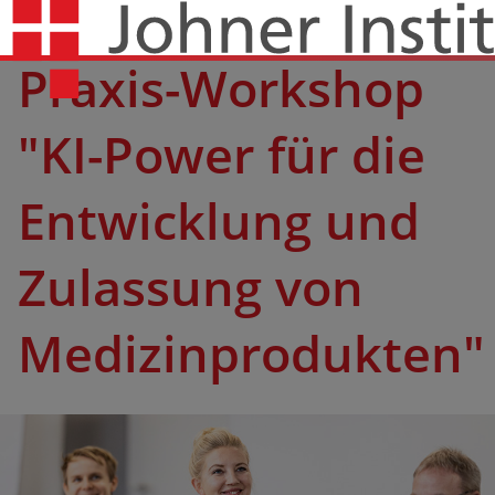
Praxis-Workshop
"KI-Power für die
Entwicklung und
Zulassung von
Medizinprodukten"