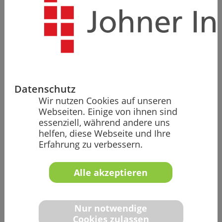
Prof. Dr. Christian Johner
Sprache
Deutsch
Weitere
Informationen zum Seminar
sowie
die
Agenda
können Sie dem Informationsblatt
entnehmen:
Datenschutz
Download Info (PDF)
Wir nutzen Cookies auf unseren
Webseiten. Einige von ihnen sind
1280,00 €
zzgl. MwSt.
essenziell, während andere uns
helfen, diese Webseite und Ihre
1523,00 € (inkl. MwSt.)
Erfahrung zu verbessern.
Zum Seminar anmelden
Alle akzeptieren
Nur notwendige
Cookies zulassen