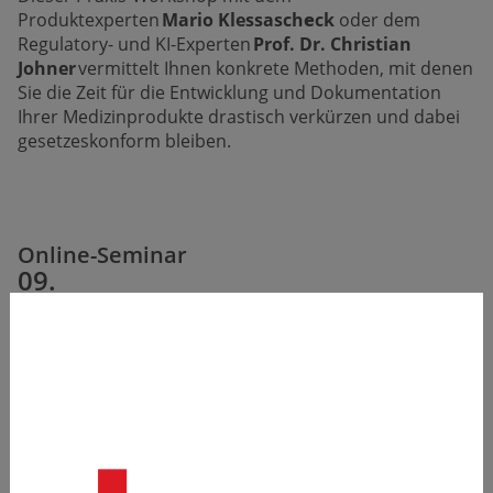
Produktexperten
Mario Klessasch
e
ck
oder dem
Regulatory- und KI-Experten
Prof. Dr. Christian
Johner
vermittelt Ihnen konkrete Methoden, mit denen
Sie die Zeit für die Entwicklung und Dokumentation
Ihrer Medizinprodukte drastisch verkürzen und dabei
gesetzeskonform bleiben.
Online-Seminar
09.
September 2026
wenige Plätze verfügbar
Weitere
Termine
Referent