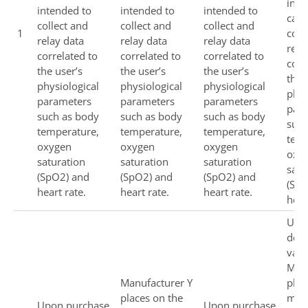
inte
intended to
intended to
intended to
capa
collect and
collect and
collect and
1
coll
relay data
relay data
relay data
rela
correlated to
correlated to
correlated to
corr
the user’s
the user’s
the user’s
the 
physiological
physiological
physiological
phys
parameters
parameters
parameters
par
such as body
such as body
such as body
such
temperature,
temperature,
temperature,
temp
oxygen
oxygen
oxygen
oxy
saturation
saturation
saturation
satu
(SpO2) and
(SpO2) and
(SpO2) and
(SpO
heart rate.
heart rate.
heart rate.
hear
User
dow
vari
MDS
Manufacturer Y
plac
places on the
mar
Upon purchase
Upon purchase