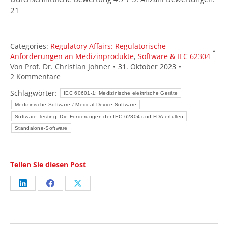
21
Categories:
Regulatory Affairs: Regulatorische
Anforderungen an Medizinprodukte
,
Software & IEC 62304
Von
Prof. Dr. Christian Johner
31. Oktober 2023
2 Kommentare
Schlagwörter:
IEC 60601-1: Medizinische elektrische Geräte
Medizinische Software / Medical Device Software
Software-Testing: Die Forderungen der IEC 62304 und FDA erfüllen
Standalone-Software
Teilen Sie diesen Post
Share
Share
Share
on
on
on
LinkedIn
Facebook
X