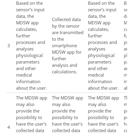
Based on the
Based on the
Base
sensor’s input
sensor’s input
sens
data, the
data, the
data
Collected data
MDSW app
MDSW app
MDS
by the sensor
calculates,
calculates,
calc
are transmitted
further
further
furt
to the
processes and
processes and
proc
3
smartphone
analyses
analyses
anal
MDSW app for
physiological
physiological
phys
further
parameters
parameters
par
analysis and
and other
and other
and 
calculations.
medical
medical
medi
information
information
info
about the user.
about the user.
abou
The MDSW app
The MDSW app
The MDSW app
The
may also
may also
may also
may 
provide the
provide the
provide the
prov
possibility to
possibility to
possibility to
poss
have the user’s
have the user’s
have the user’s
have
4
collected data
collected data
collected data
coll