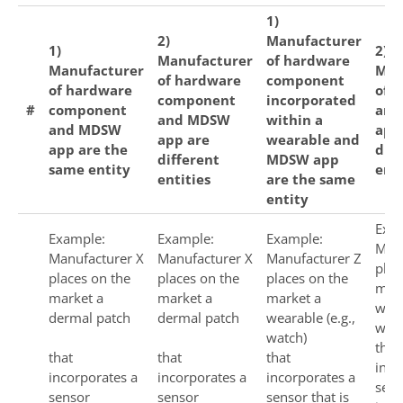
1)
2)
Manufacturer
1)
2)
Manufacturer
of hardware
Manufacturer
Man
of hardware
component
of hardware
of 
component
incorporated
#
component
and
and MDSW
within a
and MDSW
app
app are
wearable and
app are the
diff
different
MDSW app
same entity
enti
entities
are the same
entity
Exa
Example:
Example:
Example:
Manu
Manufacturer X
Manufacturer X
Manufacturer Z
plac
places on the
places on the
places on the
mark
market a
market a
market a
wear
dermal patch
dermal patch
wearable (e.g.,
watc
watch)
that
that
that
that
inco
incorporates a
incorporates a
incorporates a
sens
sensor
sensor
sensor that is