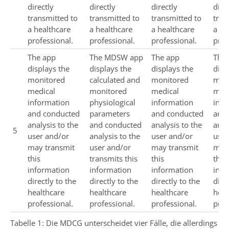
directly
directly
directly
dire
transmitted to
transmitted to
transmitted to
tran
a healthcare
a healthcare
a healthcare
a he
professional.
professional.
professional.
prof
The app
The MDSW app
The app
The
displays the
displays the
displays the
disp
monitored
calculated and
monitored
mon
medical
monitored
medical
medi
information
physiological
information
info
and conducted
parameters
and conducted
and
analysis to the
and conducted
analysis to the
anal
5
user and/or
analysis to the
user and/or
user
may transmit
user and/or
may transmit
may 
this
transmits this
this
this
information
information
information
info
directly to the
directly to the
directly to the
dire
healthcare
healthcare
healthcare
heal
professional.
professional.
professional.
prof
Tabelle 1: Die MDCG unterscheidet vier Fälle, die allerdings