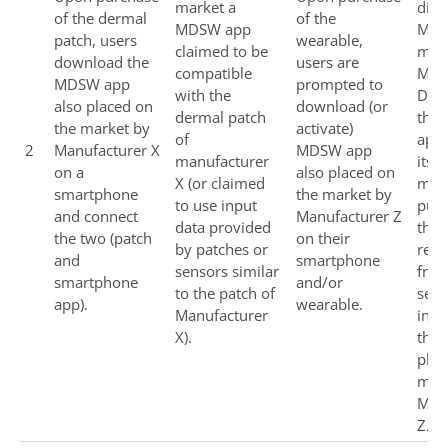
market a
diff
of the dermal
of the
MDSW app
MDS
patch, users
wearable,
claimed to be
manu
download the
users are
compatible
Manu
MDSW app
prompted to
with the
D cl
also placed on
download (or
dermal patch
the
the market by
activate)
of
app 
2
Manufacturer X
MDSW app
manufacturer
its 
on a
also placed on
X (or claimed
medi
smartphone
the market by
to use input
pur
and connect
Manufacturer Z
data provided
thr
the two (patch
on their
by patches or
rece
and
smartphone
sensors similar
from
smartphone
and/or
to the patch of
sens
app).
wearable.
Manufacturer
inte
X).
the 
plac
mar
Manu
Z.