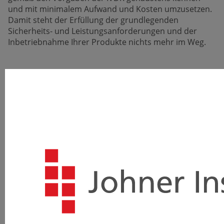
und mit minimalem Auf­wand und Kosten umzusetzen.
Damit steht der Erfüllung der grund­legenden
Sicherheits- und Leistungs­anforderungen und der
Inbetrieb­nahme Ihrer Produkte nichts mehr im Weg.
Derzeit ist kein Termin für das Seminar bekannt.
Versuchen Sie es zu einem späteren Zeitpunkt erneu
oder
kontaktieren
Sie uns.
Weitere
Informationen zum Seminar
sowie
die
Agenda
können Sie dem Informationsblatt
entnehmen:
Download Info (PDF)