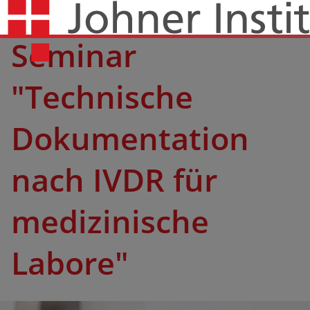
Seminar
"Technische
Dokumen­tation
nach IVDR für
medizi­nische
Labore"