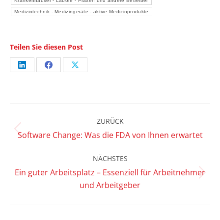
Krankenhäuser - Labore - Praxen und andere Betreiber
Medizintechnik - Medizingeräte - aktive Medizinprodukte
Teilen Sie diesen Post
Share
Share
Share
on
on
on
LinkedIn
Facebook
X
Kommentarnavigation
ZURÜCK
Vorheriger
Software Change: Was die FDA von Ihnen erwartet
Beitrag:
NÄCHSTES
Ein guter Arbeitsplatz – Essenziell für Arbeitnehmer
Nächster
und Arbeitgeber
Beitrag: