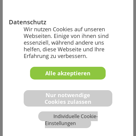
680,00 €
zzgl. MwSt.
809,00 € (inkl. MwSt.)
Datenschutz
Zum Seminar anmelden
Wir nutzen Cookies auf unseren
Webseiten. Einige von ihnen sind
essenziell, während andere uns
helfen, diese Webseite und Ihre
Erfahrung zu verbessern.
Alle akzeptieren
Haben Sie keine Scheu: Bei uns
erhalten Sie einen leichten
Einstieg in das Thema KI und
Nur notwendige
bleiben so auf dem neusten Stand
Cookies zulassen
Individuelle Cookie-
Sie erhalten zunächst eine kurze allgemeine
Einstellungen
Einführung in das Thema künstliche Intelligenz. Dabei
stellen wir Ihnen relevante Tools sowie deren