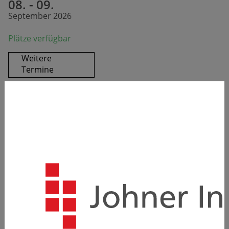
08. - 09.
September 2026
Plätze verfügbar
Weitere
Termine
Referent:innen
Susanne Golombek
Anja Kuhnert
Sprache
Deutsch
Weitere
Informationen zum Seminar
sowie
die
Agenda
können Sie dem Informationsblatt
entnehmen:
Download Info (PDF)